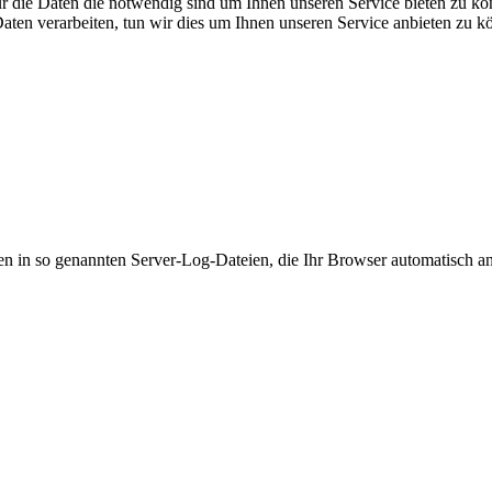
ur die Daten die notwendig sind um Ihnen unseren Service bieten zu kö
aten verarbeiten, tun wir dies um Ihnen unseren Service anbieten zu 
en in so genannten Server-Log-Dateien, die Ihr Browser automatisch an 