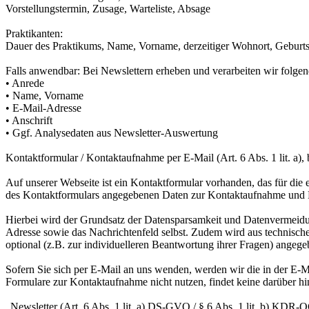
Vorstellungstermin, Zusage, Warteliste, Absage
Praktikanten:
Dauer des Praktikums, Name, Vorname, derzeitiger Wohnort, Geburtsd
Falls anwendbar: Bei Newslettern erheben und verarbeiten wir folge
• Anrede
• Name, Vorname
• E-Mail-Adresse
• Anschrift
• Ggf. Analysedaten aus Newsletter-Auswertung
Kontaktformular / Kontaktaufnahme per E-Mail (Art. 6 Abs. 1 lit. a)
Auf unserer Webseite ist ein Kontaktformular vorhanden, das für di
des Kontaktformulars angegebenen Daten zur Kontaktaufnahme und 
Hierbei wird der Grundsatz der Datensparsamkeit und Datenvermeidu
Adresse sowie das Nachrichtenfeld selbst. Zudem wird aus technische
optional (z.B. zur individuelleren Beantwortung ihrer Fragen) angeg
Sofern Sie sich per E-Mail an uns wenden, werden wir die in der E-M
Formulare zur Kontaktaufnahme nicht nutzen, findet keine darüber h
„Newsletter (Art. 6 Abs. 1 lit. a) DS-GVO / § 6 Abs. 1 lit. b) KDR-