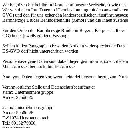
Wir begrüßen Sie bei Ihrem Besuch auf unserer Webseite, sowie unser
Wir verarbeiten Ihre Daten in Übereinstimmung mit den anwendbar
GVO) und den für uns geltenden landesspezifischen Ausführungsgeset
Barmherzige Brüder Behindertenhilfe gGmbH und die Ihnen zustehe
Für den Orden der Barmherzige Brüder in Bayern, Körperschaft des ö
OG) in der jeweils gültigen Fassung.
Sollten in den Paragraphen bzw. den Artikeln widersprechende Dar
DS-GVO darf nicht unterschritten werden.
Personenbezogene Daten sind dabei diejenigen Informationen, die ei
Mail-Adresse aber auch Ihre IP-Adresse.
Anonyme Daten liegen vor, wenn keinerlei Personenbezug zum Nutzer
Verantwortliche Stelle und Datenschutzbeauftragter
atarax Unternehmensgruppe
An der Schütt 26
atarax Unternehmensgruppe
An der Schütt 26
D-91074 Herzogenaurach
Tel.: 09132/79800