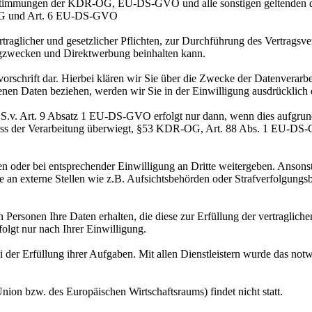
estimmungen der KDR-OG, EU-DS-GVO und alle sonstigen geltenden da
R-OG und Art. 6 EU-DS-GVO
raglicher und gesetzlicher Pflichten, zur Durchführung des Vertragsv
gzwecken und Direktwerbung beinhalten kann.
svorschrift dar. Hierbei klären wir Sie über die Zwecke der Datenverarb
genen Daten beziehen, werden wir Sie in der Einwilligung ausdrückl
.v. Art. 9 Absatz 1 EU-DS-GVO erfolgt nur dann, wenn dies aufgrund r
hluss der Verarbeitung überwiegt, §53 KDR-OG, Art. 88 Abs. 1 EU-D
der bei entsprechender Einwilligung an Dritte weitergeben. Ansonsten 
e an externe Stellen wie z.B. Aufsichtsbehörden oder Strafverfolgungs
n Personen Ihre Daten erhalten, die diese zur Erfüllung der vertraglich
lgt nur nach Ihrer Einwilligung.
bei der Erfüllung ihrer Aufgaben. Mit allen Dienstleistern wurde das no
nion bzw. des Europäischen Wirtschaftsraums) findet nicht statt.