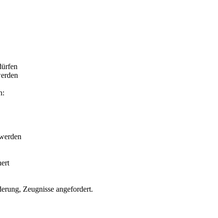
dürfen
werden
n:
 werden
ert
rung, Zeugnisse angefordert.