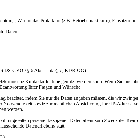
atum, , Warum das Praktikum (z.B. Betriebspraktikum), Einsatzort in 
nde Daten:
, b) DS-GVO / § 6 Abs. 1 lit.b), c) KDR-OG)
e elektronische Kontaktaufnahme genutzt werden kann. Wenn Sie uns üb
Beantwortung Ihrer Fragen und Wünsche.
ng beachtet, indem Sie nur die Daten angeben müssen, die wir zwinge
r Notwendigkeit sowie zur rechtlichen Absicherung Ihre IP-Adresse vera
eben werden.
ail mitgeteilten personenbezogenen Daten allein zum Zweck der Bearbe
inausgehende Datenerhebung statt.
OG)