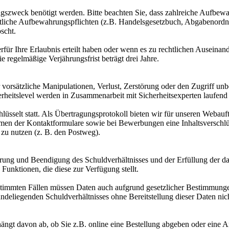
ungszweck benötigt werden. Bitte beachten Sie, dass zahlreiche Aufbew
echtliche Aufbewahrungspflichten (z.B. Handelsgesetzbuch, Abgabenord
scht.
für Ihre Erlaubnis erteilt haben oder wenn es zu rechtlichen Auseina
ie regelmäßige Verjährungsfrist beträgt drei Jahre.
vorsätzliche Manipulationen, Verlust, Zerstörung oder den Zugriff unb
rheitslevel werden in Zusammenarbeit mit Sicherheitsexperten laufend 
lüsselt statt. Als Übertragungsprotokoll bieten wir für unseren Webau
en der Kontaktformulare sowie bei Bewerbungen eine Inhaltsverschlüss
zu nutzen (z. B. den Postweg).
ng und Beendigung des Schuldverhältnisses und der Erfüllung der dam
Funktionen, die diese zur Verfügung stellt.
estimmten Fällen müssen Daten auch aufgrund gesetzlicher Bestimmungen
deliegenden Schuldverhältnisses ohne Bereitstellung dieser Daten nich
ängt davon ab, ob Sie z.B. online eine Bestellung abgeben oder eine A