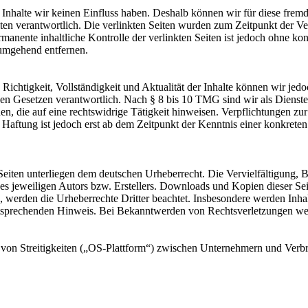
n Inhalte wir keinen Einfluss haben. Deshalb können wir für diese fre
 Seiten verantwortlich. Die verlinkten Seiten wurden zum Zeitpunkt der
manente inhaltliche Kontrolle der verlinkten Seiten ist jedoch ohne ko
umgehend entfernen.
die Richtigkeit, Vollständigkeit und Aktualität der Inhalte können wir
n Gesetzen verantwortlich. Nach § 8 bis 10 TMG sind wir als Diensteanb
, die auf eine rechtswidrige Tätigkeit hinweisen. Verpflichtungen z
e Haftung ist jedoch erst ab dem Zeitpunkt der Kenntnis einer konkre
n Seiten unterliegen dem deutschen Urheberrecht. Die Vervielfältigung,
 jeweiligen Autors bzw. Erstellers. Downloads und Kopien dieser Seite
n, werden die Urheberrechte Dritter beachtet. Insbesondere werden Inhal
tsprechenden Hinweis. Bei Bekanntwerden von Rechtsverletzungen wer
on Streitigkeiten („OS-Plattform“) zwischen Unternehmern und Verbrauc