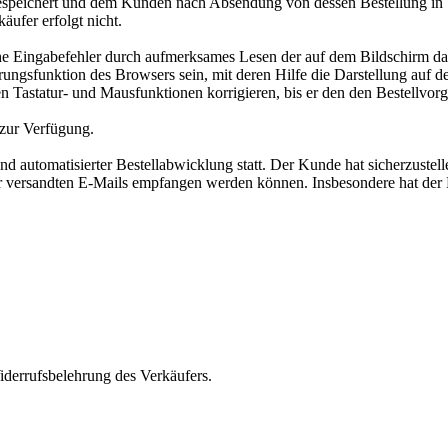
espeichert und dem Kunden nach Absendung von dessen Bestellung in Te
ufer erfolgt nicht.
e Eingabefehler durch aufmerksames Lesen der auf dem Bildschirm darg
ungsfunktion des Browsers sein, mit deren Hilfe die Darstellung auf 
n Tastatur- und Mausfunktionen korrigieren, bis er den den Bestellvor
 zur Verfügung.
 automatisierter Bestellabwicklung statt. Der Kunde hat sicherzustel
fer versandten E-Mails empfangen werden können. Insbesondere hat der 
iderrufsbelehrung des Verkäufers.