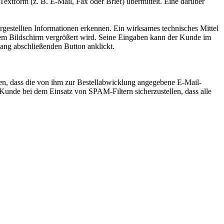
xtform (z. B. E-Mail, Fax oder Brief) übermittelt. Eine darüber
estellten Informationen erkennen. Ein wirksames technisches Mittel
dem Bildschirm vergrößert wird. Seine Eingaben kann der Kunde im
gang abschließenden Button anklickt.
len, dass die von ihm zur Bestellabwicklung angegebene E-Mail-
Kunde bei dem Einsatz von SPAM-Filtern sicherzustellen, dass alle