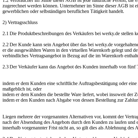
1.2 Verbraucher im Sinne dieser AGB ist jede natürliche Person, die 
zugerechnet werden können. Unternehmer im Sinne dieser AGB ist eine 
gewerblichen oder selbständigen beruflichen Tätigkeit handelt.
2) Vertragsschluss
2.1 Die Produktbeschreibungen des Verkäufers bei werky.de stellen 
2.2 Der Kunde kann sein Angebot über das bei werky.de vorgehaltene 
er die ausgewählten Waren in den virtuellen Warenkorb gelegt und de
verbindliches Vertragsangebot in Bezug auf die im Warenkorb enthal
2.3 Der Verkäufer kann das Angebot des Kunden innerhalb von fünf
indem er dem Kunden eine schriftliche Auftragsbestätigung oder eine
maßgeblich ist, oder
indem er dem Kunden die bestellte Ware liefert, wobei insoweit der
indem er den Kunden nach Abgabe von dessen Bestellung zur Zahlung
Liegen mehrere der vorgenannten Alternativen vor, kommt der Vertrag
nach der Absendung des Angebots durch den Kunden zu laufen und e
innerhalb vorgenannter Frist nicht an, so gilt dies als Ablehnung des