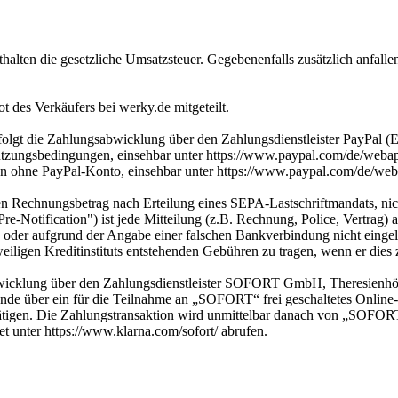
alten die gesetzliche Umsatzsteuer. Gegebenenfalls zusätzlich anfalle
des Verkäufers bei werky.de mitgeteilt.
folgt die Zahlungsabwicklung über den Zahlungsdienstleister PayPal (E
zungsbedingungen, einsehbar unter https://www.paypal.com/de/webapps
n ohne PayPal-Konto, einsehbar unter https://www.paypal.com/de/web
en Rechnungsbetrag nach Erteilung eines SEPA-Lastschriftmandats, nich
-Notification") ist jede Mitteilung (z.B. Rechnung, Police, Vertrag) 
 oder aufgrund der Angabe einer falschen Bankverbindung nicht einge
eiligen Kreditinstituts entstehenden Gebühren zu tragen, wenn er dies z
abwicklung über den Zahlungsdienstleister SOFORT GmbH, Theresie
e über ein für die Teilnahme an „SOFORT“ frei geschaltetes Online
igen. Die Zahlungstransaktion wird unmittelbar danach von „SOFORT
 unter https://www.klarna.com/sofort/ abrufen.