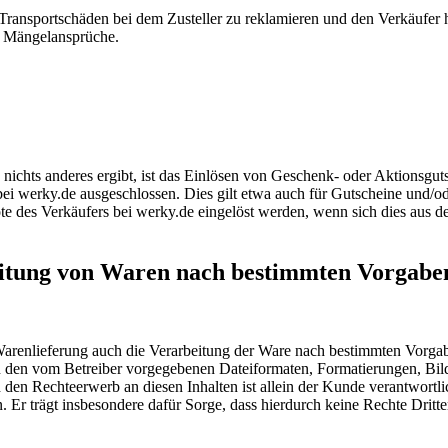
 Transportschäden bei dem Zusteller zu reklamieren und den Verkäufer
en Mängelansprüche.
nichts anderes ergibt, ist das Einlösen von Geschenk- oder Aktionsguts
ei werky.de ausgeschlossen. Dies gilt etwa auch für Gutscheine und/od
e des Verkäufers bei werky.de eingelöst werden, wenn sich dies aus d
eitung von Waren nach bestimmten Vorgab
 Warenlieferung auch die Verarbeitung der Ware nach bestimmten Vorgab
 in den vom Betreiber vorgegebenen Dateiformaten, Formatierungen, Bil
den Rechteerwerb an diesen Inhalten ist allein der Kunde verantwortl
n. Er trägt insbesondere dafür Sorge, dass hierdurch keine Rechte Drit