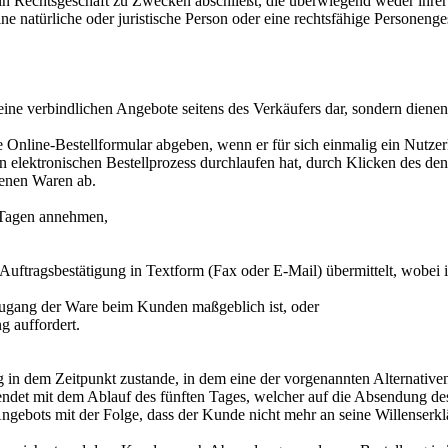
ein Rechtsgeschäft zu Zwecken abschließt, die überwiegend weder ihrer
natürliche oder juristische Person oder eine rechtsfähige Personenges
keine verbindlichen Angebote seitens des Verkäufers dar, sondern dien
Online-Bestellformular abgeben, wenn er für sich einmalig ein Nutzer
n elektronischen Bestellprozess durchlaufen hat, durch Klicken des de
tenen Waren ab.
 Tagen annehmen,
 Auftragsbestätigung in Textform (Fax oder E-Mail) übermittelt, wobe
 Zugang der Ware beim Kunden maßgeblich ist, oder
 auffordert.
 in dem Zeitpunkt zustande, in dem eine der vorgenannten Alternativen
ndet mit dem Ablauf des fünften Tages, welcher auf die Absendung de
 Angebots mit der Folge, dass der Kunde nicht mehr an seine Willenserk