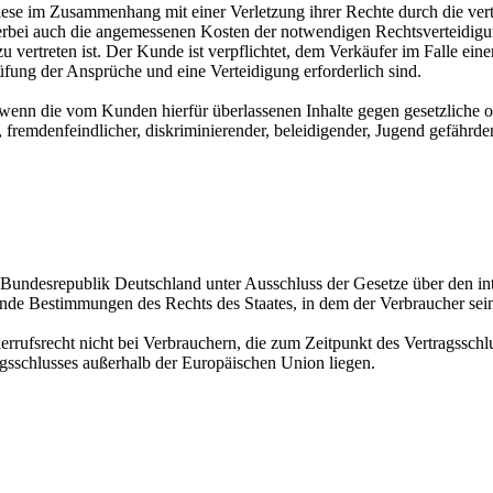
e diese im Zusammenhang mit einer Verletzung ihrer Rechte durch die v
i auch die angemessenen Kosten der notwendigen Rechtsverteidigung e
u vertreten ist. Der Kunde ist verpflichtet, dem Verkäufer im Falle e
rüfung der Ansprüche und eine Verteidigung erforderlich sind.
 wenn die vom Kunden hierfür überlassenen Inhalte gegen gesetzliche o
r, fremdenfeindlicher, diskriminierender, beleidigender, Jugend gefährd
r Bundesrepublik Deutschland unter Ausschluss der Gesetze über den in
ende Bestimmungen des Rechts des Staates, in dem der Verbraucher sei
iderrufsrecht nicht bei Verbrauchern, die zum Zeitpunkt des Vertragssc
agsschlusses außerhalb der Europäischen Union liegen.