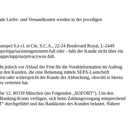
nde Liefer- und Versandkosten werden in der jeweiligen
urope) S.à r.l. et Cie, S.C.A., 22-24 Boulevard Royal, L-2449
/mpp/ua/useragreement-full oder - falls der Kunde nicht über ein
apps/mpp/ua/privacywax-full.
t jedoch vor Ablauf der Frist für die Vorabinformation im Auftrag
an den Kunden, die eine Belastung mittels SEPA-Lastschrift
löst oder widerspricht der Kunde der Abbuchung, obwohl er hierzu
u vertreten hat.
nhöhe 12, 80339 München (im Folgenden „SOFORT“). Um den
-Banking-Konto verfügen, sich beim Zahlungsvorgang entsprechend
“ durchgeführt und das Bankkonto des Kunden belastet. Nähere