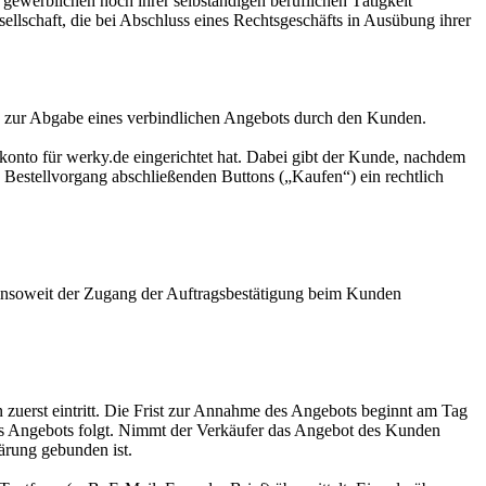
 gewerblichen noch ihrer selbständigen beruflichen Tätigkeit
ellschaft, die bei Abschluss eines Rechtsgeschäfts in Ausübung ihrer
en zur Abgabe eines verbindlichen Angebots durch den Kunden.
konto für werky.de eingerichtet hat. Dabei gibt der Kunde, nachdem
n Bestellvorgang abschließenden Buttons („Kaufen“) ein rechtlich
i insoweit der Zugang der Auftragsbestätigung beim Kunden
 zuerst eintritt. Die Frist zur Annahme des Angebots beginnt am Tag
s Angebots folgt. Nimmt der Verkäufer das Angebot des Kunden
lärung gebunden ist.