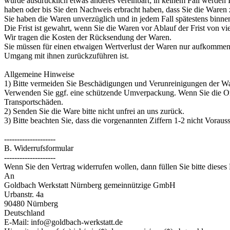
wurde ausdrücklich etwas anderes vereinbart; in keinem Fall werden
haben oder bis Sie den Nachweis erbracht haben, dass Sie die Waren 
Sie haben die Waren unverzüglich und in jedem Fall spätestens binne
Die Frist ist gewahrt, wenn Sie die Waren vor Ablauf der Frist von v
Wir tragen die Kosten der Rücksendung der Waren.
Sie müssen für einen etwaigen Wertverlust der Waren nur aufkommen,
Umgang mit ihnen zurückzuführen ist.
Allgemeine Hinweise
1) Bitte vermeiden Sie Beschädigungen und Verunreinigungen der War
Verwenden Sie ggf. eine schützende Umverpackung. Wenn Sie die Orig
Transportschäden.
2) Senden Sie die Ware bitte nicht unfrei an uns zurück.
3) Bitte beachten Sie, dass die vorgenannten Ziffern 1-2 nicht Vorau
--------------------
B. Widerrufsformular
--------------------
Wenn Sie den Vertrag widerrufen wollen, dann füllen Sie bitte dieses
An
Goldbach Werkstatt Nürnberg gemeinnützige GmbH
Urbanstr. 4a
90480 Nürnberg
Deutschland
E-Mail: info@goldbach-werkstatt.de