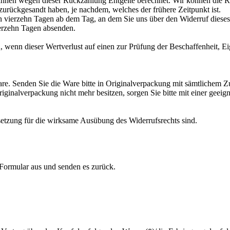
 Ihnen wegen dieser Rückzahlung Entgelte berechnet. Wir können die 
zurückgesandt haben, je nachdem, welches der frühere Zeitpunkt ist.
n vierzehn Tagen ab dem Tag, an dem Sie uns über den Widerruf dieses
ierzehn Tagen absenden.
 wenn dieser Wertverlust auf einen zur Prüfung der Beschaffenheit, 
e. Senden Sie die Ware bitte in Originalverpackung mit sämtlichem Z
inalverpackung nicht mehr besitzen, sorgen Sie bitte mit einer geeig
ssetzung für die wirksame Ausübung des Widerrufsrechts sind.
 Formular aus und senden es zurück.