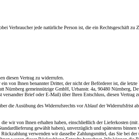
bei Verbraucher jede natürliche Person ist, die ein Rechtsgeschäft zu
n diesen Vertrag zu widerrufen.
ein von Ihnen benannter Dritter, der nicht der Beförderer ist, die let
att Nürnberg gemeinnützige GmbH, Urbanstr. 4a, 90480 Nürnberg, Deu
ost versandter Brief oder E-Mail) über Ihren Entschluss, diesen Vertrag
 über die Ausübung des Widerrufsrechts vor Ablauf der Widerrufsfrist a
die wir von Ihnen erhalten haben, einschließlich der Lieferkosten (mit
e Standardlieferung gewählt haben), unverzüglich und spätestens binne
se Rückzahlung verwenden wir dasselbe Zahlungsmittel, das Sie bei der 