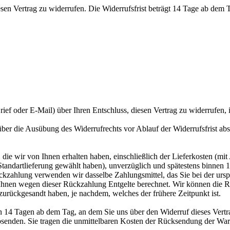
 Vertrag zu widerrufen. Die Widerrufsfrist beträgt 14 Tage ab dem Tag
Brief oder E-Mail) über Ihren Entschluss, diesen Vertrag zu widerrufen, 
 über die Ausübung des Widerrufrechts vor Ablauf der Widerrufsfrist ab
die wir von Ihnen erhalten haben, einschließlich der Lieferkosten (mit
e Standartlieferung gewählt haben), unverzüglich und spätestens binne
ückzahlung verwenden wir dasselbe Zahlungsmittel, das Sie bei der ursp
 Ihnen wegen dieser Rückzahlung Entgelte berechnet. Wir können die R
zurückgesandt haben, je nachdem, welches der frühere Zeitpunkt ist.
n 14 Tagen ab dem Tag, an dem Sie uns über den Widerruf dieses Vertra
absenden. Sie tragen die unmittelbaren Kosten der Rücksendung der War