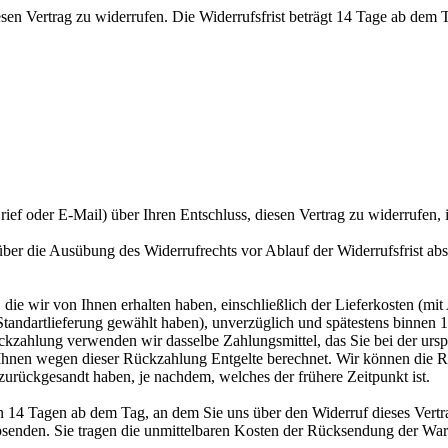
 Vertrag zu widerrufen. Die Widerrufsfrist beträgt 14 Tage ab dem Tag
Brief oder E-Mail) über Ihren Entschluss, diesen Vertrag zu widerrufen, 
 über die Ausübung des Widerrufrechts vor Ablauf der Widerrufsfrist ab
die wir von Ihnen erhalten haben, einschließlich der Lieferkosten (mit
e Standartlieferung gewählt haben), unverzüglich und spätestens binne
ückzahlung verwenden wir dasselbe Zahlungsmittel, das Sie bei der ursp
 Ihnen wegen dieser Rückzahlung Entgelte berechnet. Wir können die R
zurückgesandt haben, je nachdem, welches der frühere Zeitpunkt ist.
n 14 Tagen ab dem Tag, an dem Sie uns über den Widerruf dieses Vertra
absenden. Sie tragen die unmittelbaren Kosten der Rücksendung der War