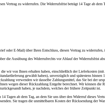
 Vertrag zu widerrufen. Die Widerrufsfrist beträgt 14 Tage ab dem Tag
Brief oder E-Mail) über Ihren Entschluss, diesen Vertrag zu widerrufen, 
 über die Ausübung des Widerrufrechts vor Ablauf der Widerrufsfrist ab
die wir von Ihnen erhalten haben, einschließlich der Lieferkosten (mit
e Standartlieferung gewählt haben), unverzüglich und spätestens binne
ückzahlung verwenden wir dasselbe Zahlungsmittel, das Sie bei der ursp
 Ihnen wegen dieser Rückzahlung Entgelte berechnet. Wir können die R
zurückgesandt haben, je nachdem, welches der frühere Zeitpunkt ist.
n 14 Tagen ab dem Tag, an dem Sie uns über den Widerruf dieses Vertra
absenden. Sie tragen die unmittelbaren Kosten der Rücksendung der War