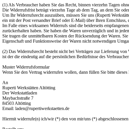
(1) Als Verbraucher haben Sie das Recht, binnen vierzehn Tagen oh
Die Widerrufsfrist beträgt vierzehn Tage ab dem Tag, an dem Sie oder
Um Ihr Widerrufsrecht auszuüben, müssen Sie uns (Ruperti Werkstätte
ein mit der Post versandter Brief oder E-Mail) über Ihren Entschluss, 
Im Falle eines wirksamen Widerrufs sind die beiderseits empfangene
zurückerhalten haben. Sie haben die Waren unverzüglich und in jedem
Sie tragen die unmittelbaren Kosten der Rücksendung der Waren. Sie
Eigenschaft und Funktionsweise der Waren nicht notwendigen Umgan
(2) Das Widerrufsrecht besteht nicht bei Verträgen zur Lieferung vo
ist der die eindeutig auf die persönlichen Bedürfnisse des Verbraucher
Muster Widerrufsformular
Wenn Sie den Vertrag widerrufen wollen, dann füllen Sie bitte dieses
An
Ruperti Werkstätten Altötting
Der Werkstattladen
Maybachstraße 7
84503 Altötting
Email: laden@rupertiwerkstaetten.de
Hiermit widerrufe(n) ich/wir (*) den von mir/uns (*) abgeschlossene