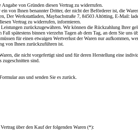
ne Angabe von Gründen diesen Vertrag zu widerrufen.
 ein von Ihnen benannter Dritter, der nicht der Beförderer ist, die Wa
n, Der Werkstattladen, Maybachstraße 7, 84503 Altötting, E-Mail: lade
diesen Vertrag zu widerrufen, informieren.
n Leistungen zurückzugewähren. Wir können die Rückzahlung Ihrer gel
 Fall spätestens binnen vierzehn Tagen ab dem Tag, an dem Sie uns übe
 müssen für einen etwaigen Wertverlust der Waren nur aufkommen, wenn
g von Ihnen zurückzuführen ist.
n Waren, die nicht vorgefertigt sind und für deren Herstellung eine in
s zugeschnitten sind.
 Formular aus und senden Sie es zurück.
n Vertrag über den Kauf der folgenden Waren (*):