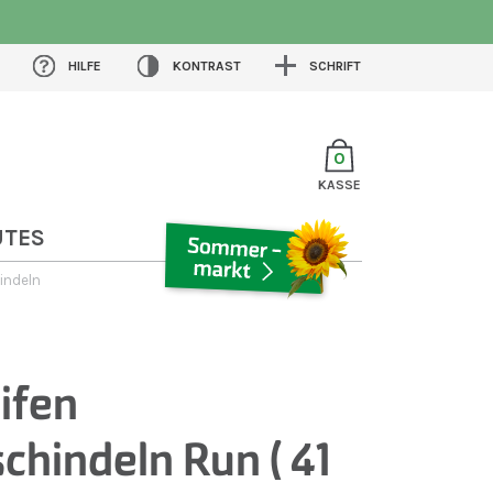
HILFE
KONTRAST
SCHRIFT
0
KASSE
UTES
indeln
SOMMERMARKT
ifen
chindeln Run ( 41