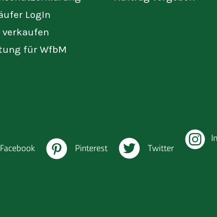
äufer LogIn
t verkaufen
tung für WfbM
I
Facebook
Pinterest
Twitter