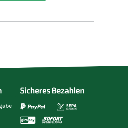
in der Holzwerkstatt, der Keramikwerkstatt
lechterei verschiedene Eigenprodukte,
er Industriemontage für Auftraggeber aus
rtschaft, übernehmen im
gsbereich Aufgaben in der Hauswirtschaft,
 und Landschaftspflege und reinigen Ihre
serer Wäscherei.
dungsbereich werden unsere Beschäftigten
it in der Werkstatt für behinderte
 ihre Fähigkeiten hin getestet und
 umfassende Qualifizierung für ihre
 Sozialdienst berät und begleitet die
 während des Arbeitsalltages und bei
roblemlagen.
n
Sicheres Bezahlen
gabe