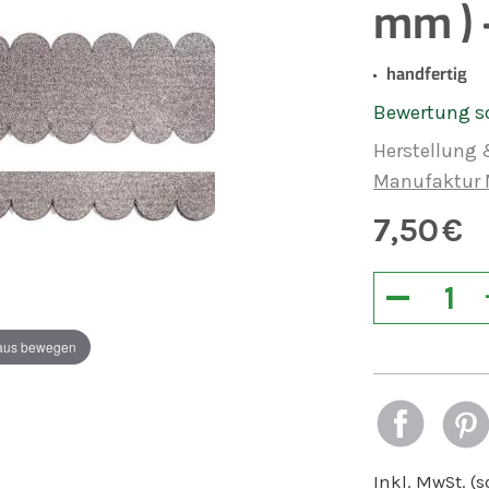
mm ) -
handfertig
Bewertung s
Herstellung 
Manufaktur 
7,50
€
−
aus bewegen
Inkl. MwSt. (