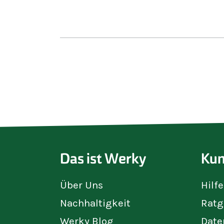
Das ist Werky
Kun
Über Uns
Hilf
Nachhaltigkeit
Ratg
Werky Blog
Date