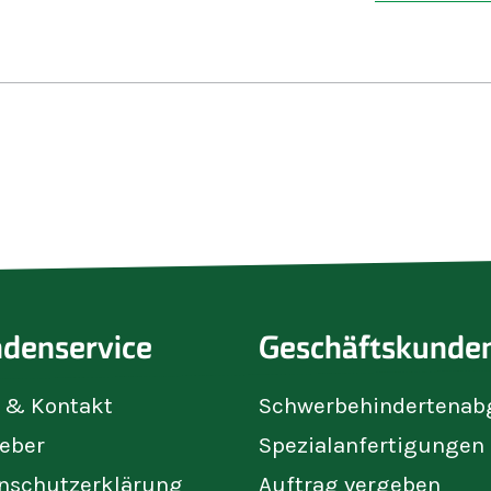
Wir fertigen 
und der Korbf
arbeiten in d
der freien Wi
Dienstleistun
der Gärtnerei
Wäsche in un
Im Berufsbil
vor ihrer Arbe
Menschen auf
erhalten eine
Tätigkeit. Der
Beschäftigten
besonderen P
denservice
Geschäftskunde
e & Kontakt
Schwerbehindertenab
eber
Spezialanfertigungen
nschutzerklärung
Auftrag vergeben