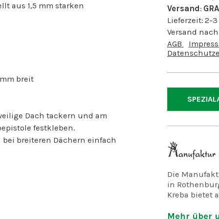
llt aus 1,5 mm starken
Versand
:
GRA
Lieferzeit:
2-3
Versand nach
AGB
Impres
Datenschutze
 mm breit
SPEZIAL
eweilige Dach tackern und am
epistole festkleben.
bei breiteren Dächern einfach
Die Manufaktu
in Rothenburg
Kreba bietet a
psychisch un
Mehr über u