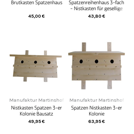
Brutkasten Spatzenhaus
Spatzenreihenhaus 3-fach
- Nistkasten für gesellige
Haussperlinge
45,00
€
43,80
€
Manufaktur Martinshof
Manufaktur Martinshof
Nistkasten Spatzen 3-er
Spatzen Nistkasten 3-er
Kolonie Bausatz
Kolonie
49,95
€
63,95
€