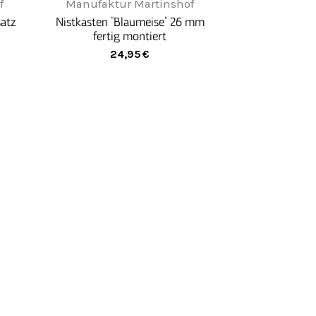
f
Manufaktur Martinshof
satz
Nistkasten "Blaumeise" 26 mm
fertig montiert
24,95
€