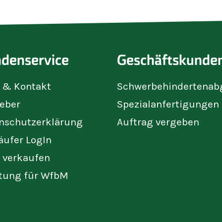
denservice
Geschäftskunde
e & Kontakt
Schwerbehindertenab
eber
Spezialanfertigungen
nschutzerklärung
Auftrag vergeben
äufer LogIn
t verkaufen
tung für WfbM