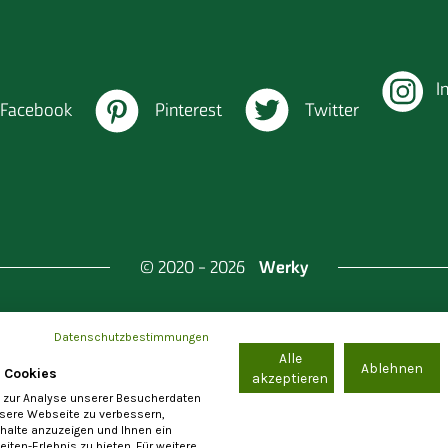
I
Facebook
Pinterest
Twitter
Werky
© 2020 - 2026
Datenschutzbestimmungen
Alle
nd Berlin & Investitionsbank Berlin
Ablehnen
 Cookies
akzeptieren
 zur Analyse unserer Besucherdaten
nsere Webseite zu verbessern,
nhalte anzuzeigen und Ihnen ein
iten-Erlebnis zu bieten. Für weitere