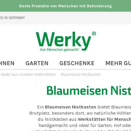
Beste Produkte von Menschen mit Behinderung
E IN GERMANY
HNEN
GARTEN
GESCHENKE
MEHR G
direkt aus sozialen Werkstätten
Blaumeisen Nistkasten
Blaumeisen Nis
Ein
Blaumeisen Nistkasten
bietet Blaumeis
Brutplatz, besonders dort, wo natürliche Höhlen
du Nistkästen aus
Werkstätten für Mensc
handgemacht und ideal für Garten, Hof oder