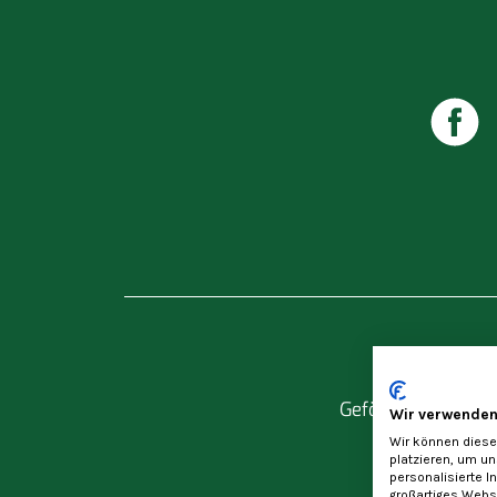
Gefördert durch
La
Wir verwenden
Wir können diese
platzieren, um u
personalisierte I
großartiges Webse