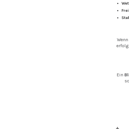
Wet
Fre
Sta
Wenn 
erfolg
Ein
B
s