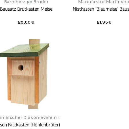
Barmherzige Brüder
Manufaktur Martinsho
Bausatz Brutkasten Meise
Nistkasten "Blaumeise" Bau
29,00
€
21,95
€
merscher Diakonieverein Greifenwerkstatt
sen Nistkasten (Höhlenbrüter)