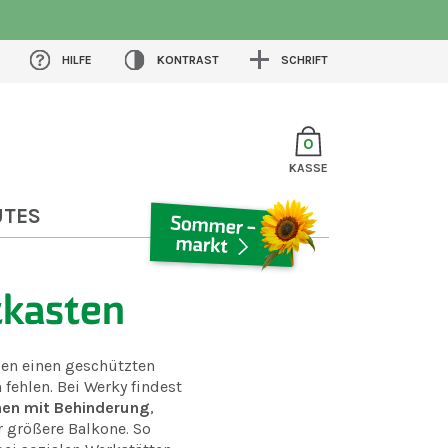
HILFE
KONTRAST
SCHRIFT
0
KASSE
UTES
SOMMERMARKT
tkasten
en einen geschützten
 fehlen. Bei Werky findest
hen mit Behinderung
,
 größere Balkone. So