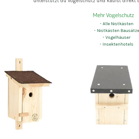
unterstützt du Vogelschutz und kaufst direkt b
Mehr Vogelschutz
･ Alle Nistkästen
･ Nistkästen Bausätz
･ Vogelhäuser
･ Insektenhotels