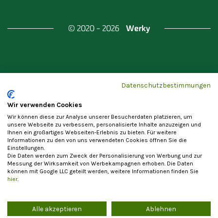
Werky
© 2020 - 2026
Gefördert durch
Land Berlin & Investitionsbank
Datenschutzbestimmungen
Berlin
Wir verwenden Cookies
Wir können diese zur Analyse unserer Besucherdaten platzieren, um
unsere Webseite zu verbessern, personalisierte Inhalte anzuzeigen und
Ihnen ein großartiges Webseiten-Erlebnis zu bieten. Für weitere
Informationen zu den von uns verwendeten Cookies öffnen Sie die
Einstellungen.
Datenschutzerklärung
Cookie-Einstellungen
Die Daten werden zum Zweck der Personalisierung von Werbung und zur
Allgemeine Nutzungsbedingungen
Impressum
Messung der Wirksamkeit von Werbekampagnen erhoben. Die Daten
können mit Google LLC geteilt werden, weitere Informationen finden Sie
Vertrag widerrufen
hier
.
Alle akzeptieren
Ablehnen
Die Registrierung als Anbieter von Waren und Leistungen steht
ausschließlich Unternehmern im Sinne von § 14 BGB zur Verfügung. Ein