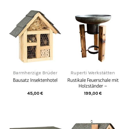
Barmherzige Brüder
Ruperti Werkstätten
Bausatz Insektenhotel
Rustikale Feuerschale mit
Holzständer –
handgemacht aus Stahl &
45,00
€
199,00
€
Douglasie