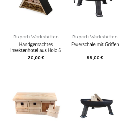
Ruperti Werkstätten
Ruperti Werkstätten
Handgemachtes
Feuerschale mit Griffen
Insektenhotel aus Holz &
Keramik – für nützliche
30,00
€
99,00
€
Gartenhelfer