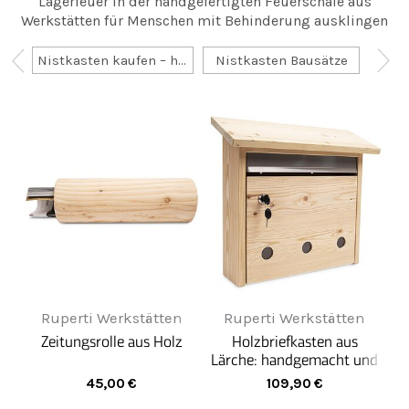
Lagerfeuer in der handgefertigten Feuerschale aus
Werkstätten für Menschen mit Behinderung ausklingen
Nistkasten kaufen – handgemacht & direkt aus sozialen Werkstätten
Nistkasten Bausätze
Nis
Ruperti Werkstätten
Ruperti Werkstätten
Zeitungsrolle aus Holz
Holzbriefkasten aus
Lärche: handgemacht und
wetterfest
45,00
€
109,90
€