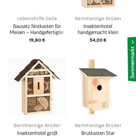
Lebenshilfe Celle
Barmherzige Brüder
Bausatz Nistkasten für
Insektenhotel
Meisen – Handgefertigter
handgemacht klein
Rückzugsort für heimische
19,80
€
54,00
€
Singvögel
Barmherzige Brüder
Barmherzige Brüder
Insektenhotel groß
Brutkasten Star