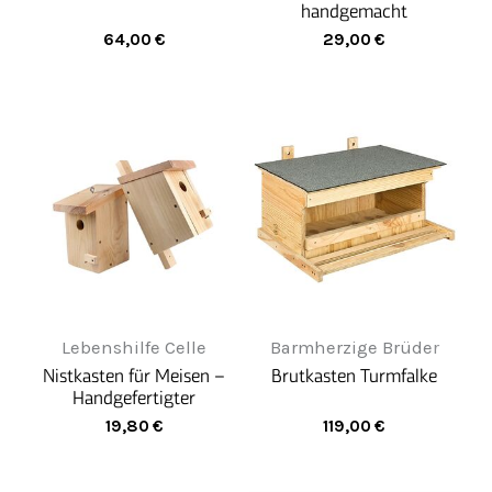
handgemacht
64,00
€
29,00
€
Lebenshilfe Celle
Barmherzige Brüder
Nistkasten für Meisen –
Brutkasten Turmfalke
Handgefertigter
Rückzugsort für heimische
19,80
€
119,00
€
Singvögel