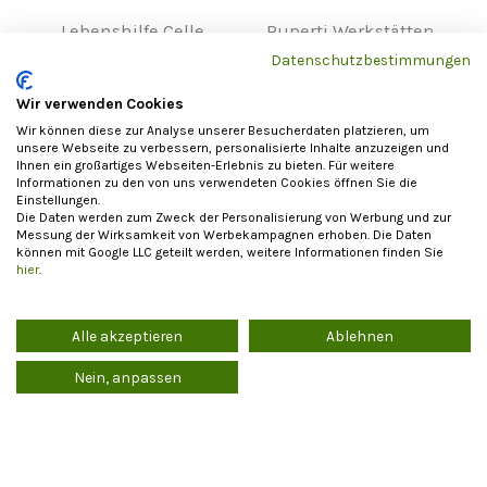
Lebenshilfe Celle
Ruperti Werkstätten
Spatzenreihenhaus 3-fach
Feuerschale handgefertigt
Datenschutzbestimmungen
- Nistkasten für gesellige
Metall
Haussperlinge
Wir verwenden Cookies
43,80
€
84,00
€
Wir können diese zur Analyse unserer Besucherdaten platzieren, um
unsere Webseite zu verbessern, personalisierte Inhalte anzuzeigen und
Ihnen ein großartiges Webseiten-Erlebnis zu bieten. Für weitere
Informationen zu den von uns verwendeten Cookies öffnen Sie die
Einstellungen.
Die Daten werden zum Zweck der Personalisierung von Werbung und zur
Messung der Wirksamkeit von Werbekampagnen erhoben. Die Daten
können mit Google LLC geteilt werden, weitere Informationen finden Sie
hier
.
Alle akzeptieren
Ablehnen
Nein, anpassen
Barmherzige Brüder
Lebenshilfe Celle
Brutkasten Meise
Nistkasten Halbhöhle
handgemacht