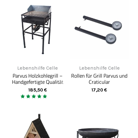
Lebenshilfe Celle
Lebenshilfe Celle
Parvus Holzkohlegrill –
Rollen für Grill Parvus und
Handgefertigte Qualität
Craticular
mit präziser
185,50
€
17,20
€
Höhenverstellung für das
perfekte BB...