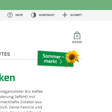
HILFE
KONTRAST
SCHRIFT
0
KASSE
UTES
SOMMERMARKT
nken
ndgerösteter Bio Kaffee
nderung (WfbM) mit
hmackhafte Zutaten aus
Dich, Deine Familie und