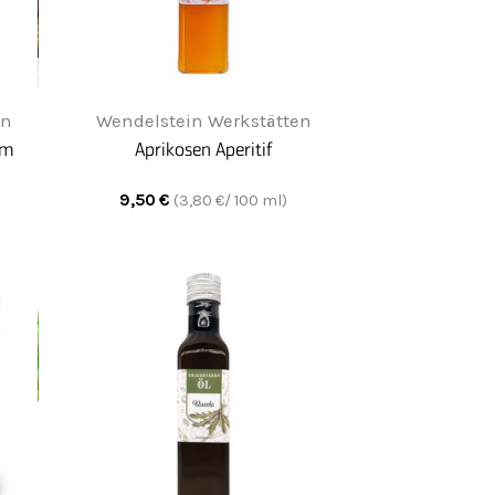
en
Wendelstein Werkstätten
um
Aprikosen Aperitif
9,50
€
(
3,80
€/ 100 ml)