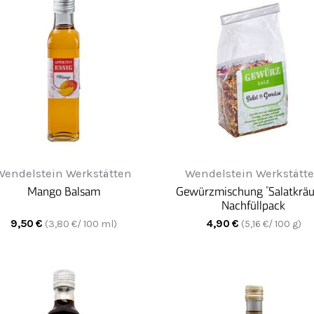
Wendelstein Werkstätten
Wendelstein Werkstätt
Mango Balsam
Gewürzmischung "Salatkräu
Nachfüllpack
9,50
€
4,90
€
(
3,80
€/ 100 ml)
(
5,16
€/ 100 g)