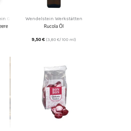
in Greifenwerkstatt
Wendelstein Werkstätten
eere
Rucola Öl
9,50
€
(
3,80
€/ 100 ml)