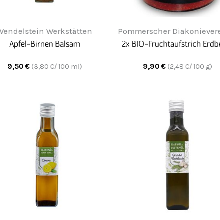
Wendelstein Werkstätten
Pommerscher Diakonievere
Apfel-Birnen Balsam
2x BIO-Fruchtaufstrich Erdb
9,50
€
9,90
€
(
3,80
€/ 100 ml)
(
2,48
€/ 100 g)