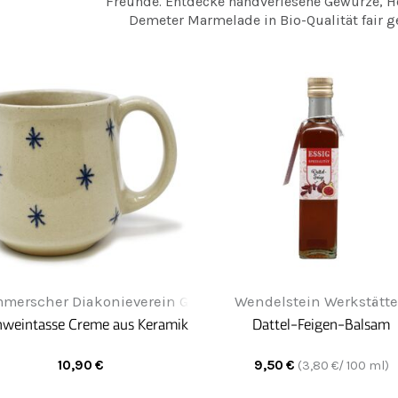
Freunde. Entdecke handverlesene Gewürze, H
Demeter Marmelade in Bio-Qualität fair g
merscher Diakonieverein Greifenwerkstatt
Wendelstein Werkstätt
hweintasse Creme aus Keramik
Dattel-Feigen-Balsam
10,90
€
9,50
€
(
3,80
€/ 100 ml)