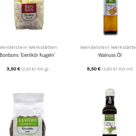
Wendelstein Werkstätten
Wendelstein Werkstätt
Bonbons "Eierlikör Kugeln"
Walnuss Öl
3,50
€
9,50
€
(
2,92
€/ 100 g)
(
3,80
€/ 100 ml)