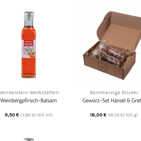
Wendelstein Werkstätten
Barmherzige Brüder
Weinbergpfirsich-Balsam
Gewürz-Set Hänsel & Gret
9,50
€
18,00
€
(
3,80
€/ 100 ml)
(
18,50
€/ 100 g)