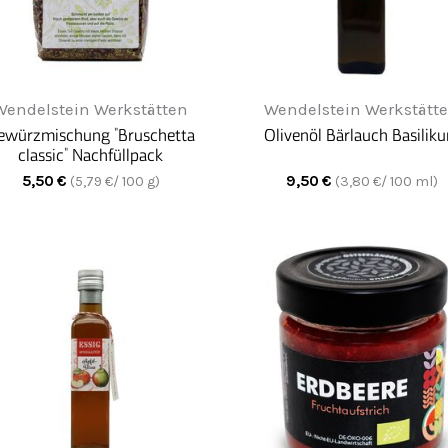
Wendelstein Werkstätten
Wendelstein Werkstätt
ewürzmischung "Bruschetta
Olivenöl Bärlauch Basilik
classic" Nachfüllpack
5,50
€
9,50
€
(
5,79
€/ 100 g)
(
3,80
€/ 100 ml)