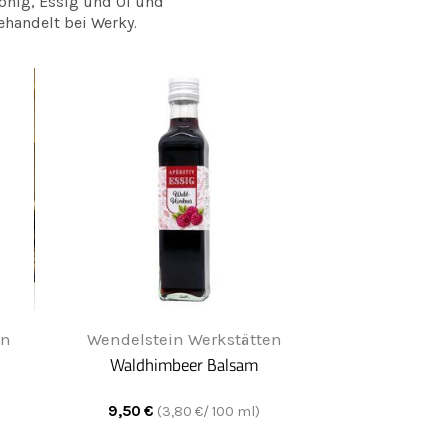
onig, Essig und Öl und
ehandelt bei Werky.
en
Wendelstein Werkstätten
Waldhimbeer Balsam
9,50
€
(
3,80
€/ 100 ml)