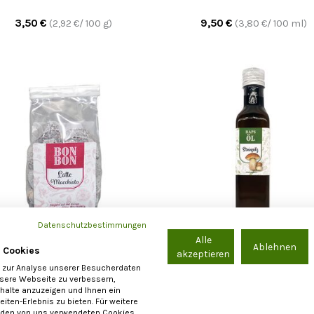
3,50
€
9,50
€
(
2,92
€/ 100 g)
(
3,80
€/ 100 ml)
Datenschutzbestimmungen
Alle
Ablehnen
 Cookies
Wendelstein Werkstätten
akzeptieren
Wendelstein Werkstätt
 zur Analyse unserer Besucherdaten
Bonbons "Latte macchiato"
Steinpilz Öl
nsere Webseite zu verbessern,
nhalte anzuzeigen und Ihnen ein
iten-Erlebnis zu bieten. Für weitere
3,50
€
9,50
€
(
2,92
€/ 100 g)
(
3,80
€/ 100 ml)
 den von uns verwendeten Cookies