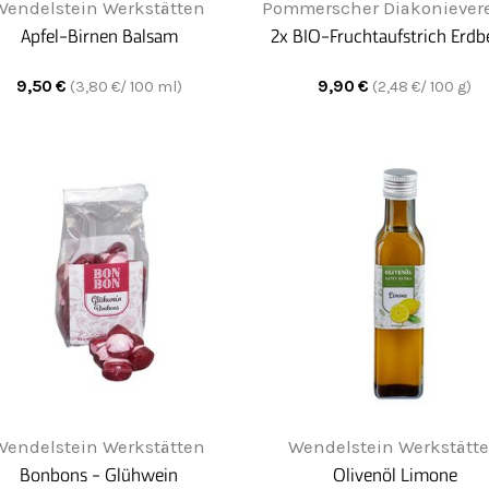
Wendelstein Werkstätten
Pommerscher Diakonievere
Apfel-Birnen Balsam
2x BIO-Fruchtaufstrich Erdb
9,50
€
9,90
€
(
3,80
€/ 100 ml)
(
2,48
€/ 100 g)
Wendelstein Werkstätten
Wendelstein Werkstätt
Bonbons - Glühwein
Olivenöl Limone