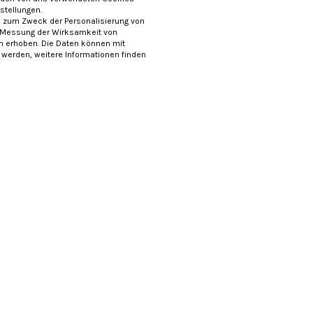
nstellungen.
 zum Zweck der Personalisierung von
 Messung der Wirksamkeit von
erhoben. Die Daten können mit
t werden, weitere Informationen finden
Wendelstein Werkstätten
Naseweiss Spiele
Senf "Der Curry Kuss"
Set mit 3 Gläsern BIO-
Knabberspaß
4,90
€
14,30
€
(
3,38
€/ 100 ml)
(
4,14
€/ 100 g)