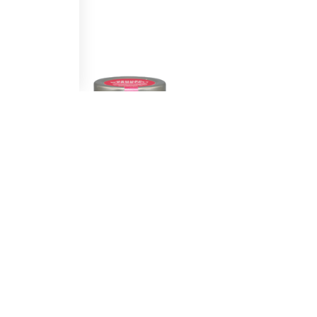
Wendelstein Werkstätten
Senf "Der süße Schmeichler"
6,90
€
(
4,76
€/ 100 ml)