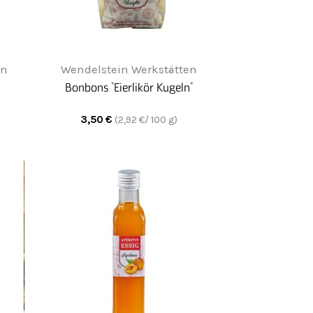
en
Wendelstein Werkstätten
Bonbons "Eierlikör Kugeln"
3,50
€
(
2,92
€/ 100 g)