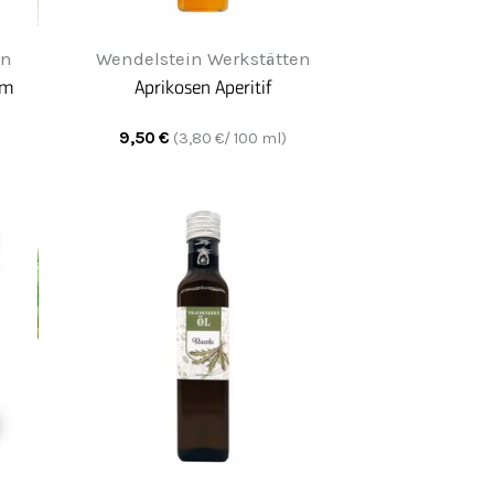
en
Wendelstein Werkstätten
um
Aprikosen Aperitif
9,50
€
(
3,80
€/ 100 ml)