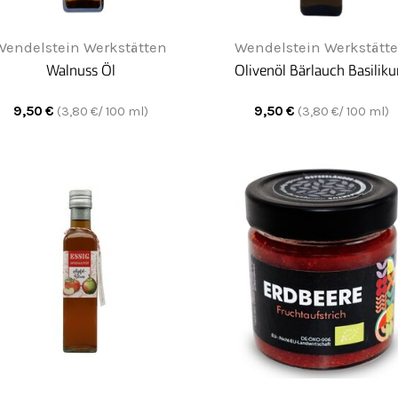
Wendelstein Werkstätten
Wendelstein Werkstätt
Walnuss Öl
Olivenöl Bärlauch Basilik
9,50
€
9,50
€
(
3,80
€/ 100 ml)
(
3,80
€/ 100 ml)