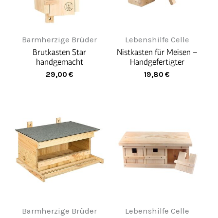
Barmherzige Brüder
Lebenshilfe Celle
Brutkasten Star
Nistkasten für Meisen –
handgemacht
Handgefertigter
Rückzugsort für heimische
29,00
€
19,80
€
Singvögel
Barmherzige Brüder
Lebenshilfe Celle