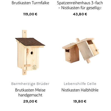
Brutkasten Turmfalke
Spatzenreihenhaus 3-fach
- Nistkasten für gesellige
Haussperlinge
119,00
€
43,80
€
Barmherzige Brüder
Lebenshilfe Celle
Brutkasten Meise
Nistkasten Halbhöhle
handgemacht
29,00
€
19,80
€