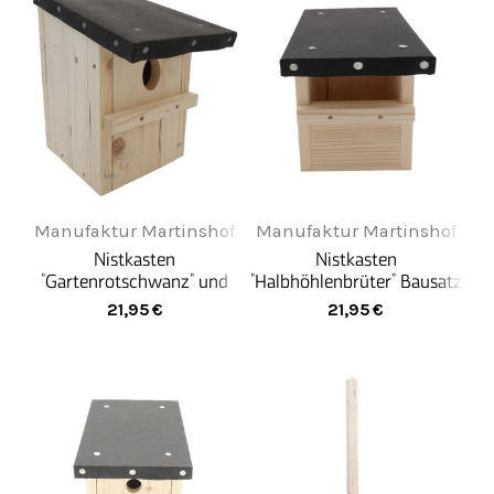
Manufaktur Martinshof
Manufaktur Martinshof
Nistkasten
Nistkasten
"Gartenrotschwanz" und
"Halbhöhlenbrüter" Bausatz
"Hausrotschwanz ist Vogel
21,95
€
21,95
€
des Jahres 2025" 48 / 32
mm Bausatz