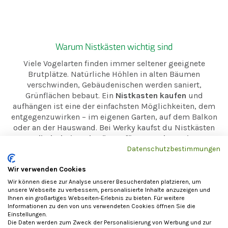
Warum Nistkästen wichtig sind
Viele Vogelarten finden immer seltener geeignete
Brutplätze. Natürliche Höhlen in alten Bäumen
verschwinden, Gebäudenischen werden saniert,
Grünflächen bebaut. Ein
Nistkasten kaufen
und
aufhängen ist eine der einfachsten Möglichkeiten, dem
entgegenzuwirken – im eigenen Garten, auf dem Balkon
oder an der Hauswand. Bei Werky kaufst du Nistkästen
direkt bei Werkstätten für Menschen mit
Behinderung
. So verbindest du Vogelschutz mit
Datenschutzbestimmungen
sozialem Einkauf und unterstützt Inklusion und
Wir verwenden Cookies
sinnvolle Arbeit.
Wir können diese zur Analyse unserer Besucherdaten platzieren, um
unsere Webseite zu verbessern, personalisierte Inhalte anzuzeigen und
Welcher Nistkasten passt zu welcher Vogelart?
Ihnen ein großartiges Webseiten-Erlebnis zu bieten. Für weitere
Informationen zu den von uns verwendeten Cookies öffnen Sie die
Entscheidend sind vor allem
Innenraum
und
Einstellungen.
Einflugloch
. Je nach Vogelart unterscheiden sich Größe
Die Daten werden zum Zweck der Personalisierung von Werbung und zur