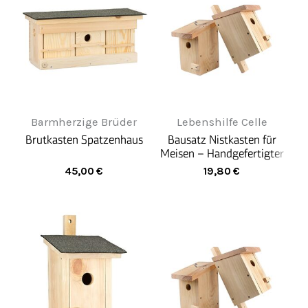
Barmherzige Brüder
Lebenshilfe Celle
Brutkasten Spatzenhaus
Bausatz Nistkasten für
Meisen – Handgefertigter
Rückzugsort für heimische
45,00
€
19,80
€
Singvögel