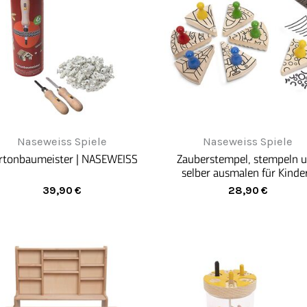
Naseweiss Spiele
Naseweiss Spiele
rtonbaumeister | NASEWEISS
Zauberstempel, stempeln 
selber ausmalen für Kinder
NASEWEISS
39,90
€
28,90
€