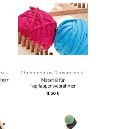
kstatt
Christophorus-Gemeinschaft
ichem
Material für
t
Topflappenwebrahmen
11,50
€