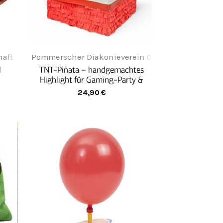
aft
Pommerscher Diakonieverein Greifenwerkstatt
l
TNT-Piñata – handgemachtes
Highlight für Gaming-Party &
Kindergeburtstag
24,90
€