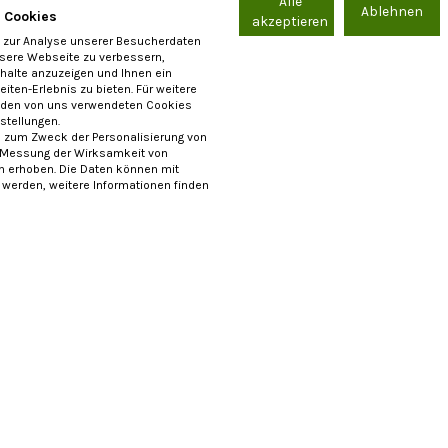
Alle
Ablehnen
 Cookies
Naseweiss Spiele
akzeptieren
Christophorus-Gemeinsch
 zur Analyse unserer Besucherdaten
indwurm Spiel | NASEWEISS
Ersatznadel für
nsere Webseite zu verbessern,
Topflappenwebrahmen
nhalte anzuzeigen und Ihnen ein
iten-Erlebnis zu bieten. Für weitere
15,90
€
5,90
€
 den von uns verwendeten Cookies
nstellungen.
 zum Zweck der Personalisierung von
 Messung der Wirksamkeit von
erhoben. Die Daten können mit
t werden, weitere Informationen finden
Wendelstein Werkstätten
Pommerscher Diakonievere