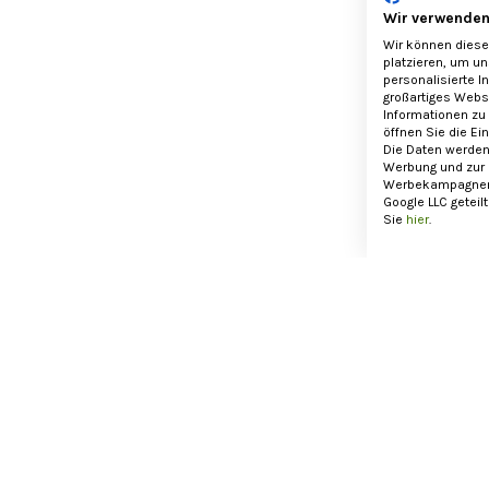
Wir verwenden
Wir können diese
L
platzieren, um u
personalisierte I
großartiges Webse
Informationen zu
öffnen Sie die Ei
Die Daten werden
Werbung und zur
Werbekampagnen 
Google LLC geteil
Sie
hier
.