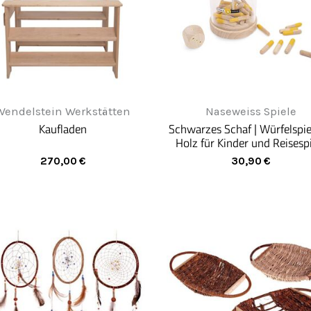
Wendelstein Werkstätten
Naseweiss Spiele
Kaufladen
Schwarzes Schaf | Würfelspie
Holz für Kinder und Reisespi
NASEWEISS
270,00
€
30,90
€