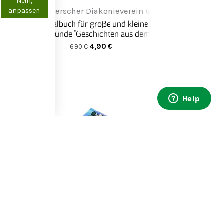
Nein,
anpassen
aft
Pommerscher Diakonieverein Greifenwerkstatt
Ausmalbuch für große und kleine
Tierfreunde "Geschichten aus dem
PIX-Dschungel"
4,90
€
6,90
€
in Greifenwerkstatt
Weckelweiler Gemeinschaften