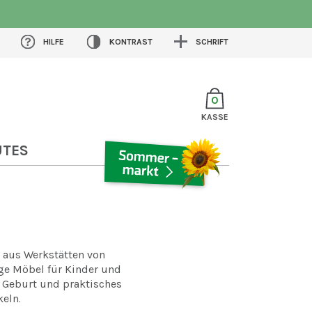
HILFE
KONTRAST
SCHRIFT
0
KASSE
UTES
SOMMERMARKT
 aus Werkstätten von
ge Möbel für Kinder und
r Geburt und praktisches
eln.