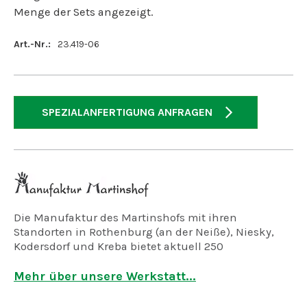
Menge der Sets angezeigt.
Art.-Nr.:
23.419-06
SPEZIALANFERTIGUNG ANFRAGEN
Die Manufaktur des Martinshofs mit ihren
Standorten in Rothenburg (an der Neiße), Niesky,
Kodersdorf und Kreba bietet aktuell 250
Arbeitsplätze für geistig, psychisch und mehrfach
behinderte Menschen.
Mehr über unsere Werkstatt...
Wir fertigen in der Holzwerkstatt, der