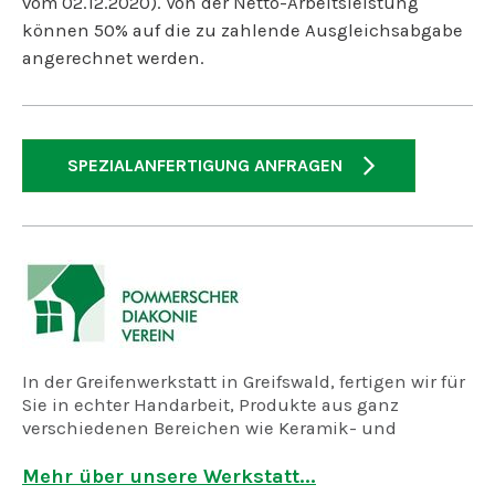
vom 02.12.2020). Von der Netto-Arbeitsleistung
können 50% auf die zu zahlende Ausgleichsabgabe
angerechnet werden.
SPEZIALANFERTIGUNG ANFRAGEN
In der Greifenwerkstatt in Greifswald, fertigen wir für
Sie in echter Handarbeit, Produkte aus ganz
verschiedenen Bereichen wie Keramik- und
Holzwerkstatt, dem Atelier, Näherei und der
Feinkostmanufaktur.
Mehr über unsere Werkstatt...