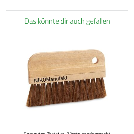
Es sind unsere Köpfe, in denen kreative Ideen
entstehen und es sind unsere Hände, die sie
Das könnte dir auch gefallen
umsetzen.
Solide Wertarbeit und schöpferische Prozesse.
Der Pommersche Diakonieverein e. V. Greifswald als
Träger der Greifenwerkstatt verbindet
wirtschaftliches Denken mit dem Motiv der
Nächstenliebe. Wir stellen uns auf die individuellen
Bedürfnisse und die Bedarfe unserer Kunden ein
und garantieren die Qualität der Leistungen. Mit
hoher Motivation und Zuverlässigkeit werden Ihre
Aufträge fachgerecht ausführt.