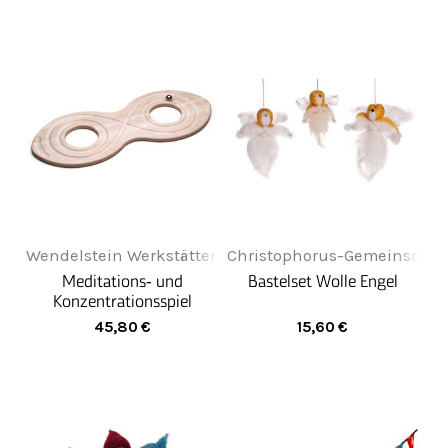
Wendelstein Werkstätten
Christophorus-Gemeinschaf
Meditations‑ und
Bastelset Wolle Engel
Konzentrationsspiel
"Liegende Acht"
45,80
€
15,60
€