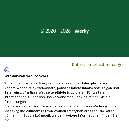
Werky
© 2020 - 2026
Gefördert durch
Land Berlin & Investitionsbank
Datenschutzbestimmungen
Berlin
Wir verwenden Cookies
Wir können diese zur Analyse unserer Besucherdaten platzieren, um
unsere Webseite zu verbessern, personalisierte Inhalte anzuzeigen und
Ihnen ein großartiges Webseiten-Erlebnis zu bieten. Für weitere
Informationen zu den von uns verwendeten Cookies öffnen Sie die
Einstellungen.
Datenschutzerklärung
Cookie-Einstellungen
Die Daten werden zum Zweck der Personalisierung von Werbung und zur
Allgemeine Nutzungsbedingungen
Impressum
Messung der Wirksamkeit von Werbekampagnen erhoben. Die Daten
können mit Google LLC geteilt werden, weitere Informationen finden Sie
Vertrag widerrufen
hier
.