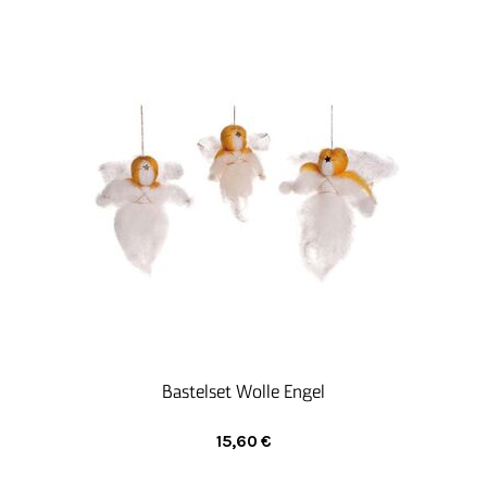
Solche Arbeitsplätze finden zunehmend auch das
Interesse von Menschen, die nicht in der
Werksiedlung wohnen, aber gerne zum Lernen und
Mitarbeiten kommen. Was hier an Fähigkeiten im
Lauf der Jahre erworben wurde, lässt Behinderung
längst hinter echter Professionalität zurücktreten.
Bastelset Wolle Engel
15,60
€