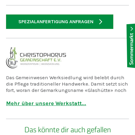
SPEZIALANFERTIGUNG ANFRAGEN
Das Gemeinwesen Werksiedlung wird belebt durch
die Pflege traditioneller Handwerke. Damit setzt sich
fort, woran der Gemarkungsname «Glashütte» noch
erinnert. Heute ist die Glashütte verschwunden, und
an ihre Stelle getreten sind Weidenverarbeitung,
Mehr über unsere Werkstatt...
Handweberei, Kerzenmanufaktur, Wollverarbeitung,
Demeter-Bäckerei und biologisch-dynamische
Landwirtschaft und bieten nicht nur Arbeit, sondern
Das könnte dir auch gefallen
auch sehr spezielle Lernangebote für
verschiedenste Begabungen und Neigungen.