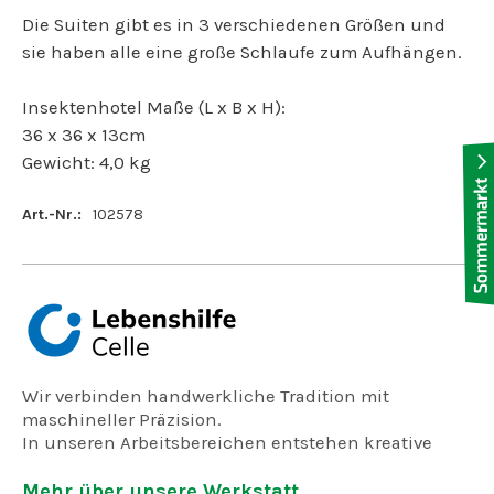
Die Suiten gibt es in 3 verschiedenen Größen und
sie haben alle eine große Schlaufe zum Aufhängen.
Insektenhotel Maße (L x B x H):
36 x 36 x 13cm
Gewicht: 4,0 kg
Art.-Nr.:
102578
Wir verbinden handwerkliche Tradition mit
maschineller Präzision.
In unseren Arbeitsbereichen entstehen kreative
Produkte
- von Menschen mit Behinderung gefertigt
Mehr über unsere Werkstatt...