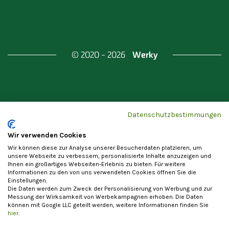
Werky
© 2020 - 2026
Gefördert durch
Land Berlin & Investitionsbank
Datenschutzbestimmungen
Berlin
Wir verwenden Cookies
Wir können diese zur Analyse unserer Besucherdaten platzieren, um
unsere Webseite zu verbessern, personalisierte Inhalte anzuzeigen und
Ihnen ein großartiges Webseiten-Erlebnis zu bieten. Für weitere
Informationen zu den von uns verwendeten Cookies öffnen Sie die
Einstellungen.
Datenschutzerklärung
Cookie-Einstellungen
Die Daten werden zum Zweck der Personalisierung von Werbung und zur
Allgemeine Nutzungsbedingungen
Impressum
Messung der Wirksamkeit von Werbekampagnen erhoben. Die Daten
können mit Google LLC geteilt werden, weitere Informationen finden Sie
Vertrag widerrufen
hier
.