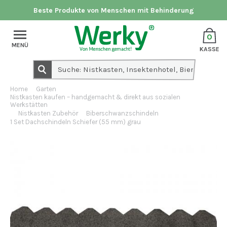
Beste Produkte von Menschen mit Behinderung
0
MENÜ
KASSE
Home
Garten
Nistkasten kaufen – handgemacht & direkt aus sozialen
Werkstätten
Nistkasten Zubehör
Biberschwanzschindeln
1 Set Dachschindeln Schiefer (55 mm) grau