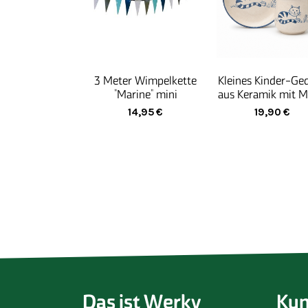
3 Meter Wimpelkette
Kleines Kinder-Ge
"Marine" mini
aus Keramik mit M
"Katze"
14,95
€
19,90
€
Das ist Werky
Kun