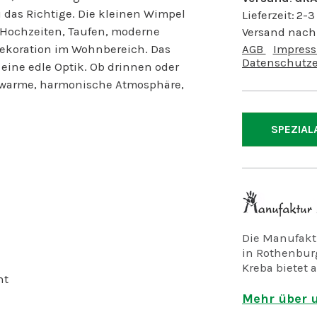
u das Richtige. Die kleinen Wimpel
Lieferzeit:
2-3
r Hochzeiten, Taufen, moderne
Versand nach
Dekoration im Wohnbereich. Das
AGB
Impres
Datenschutze
 eine edle Optik. Ob drinnen oder
e warme, harmonische Atmosphäre,
SPEZIAL
Die Manufaktu
in Rothenburg
Kreba bietet a
ht
psychisch un
Mehr über u
Wir fertigen 