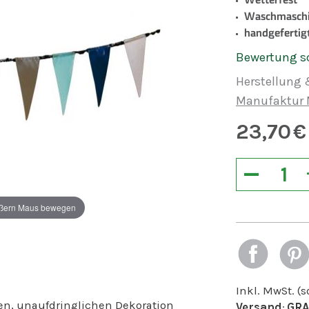
Waschmaschi
handgefertig
Bewertung s
Herstellung 
Manufaktur 
23,70
€
−
ßern Maus bewegen
Inkl. MwSt. (
len, unaufdringlichen Dekoration
Versand
:
GRA