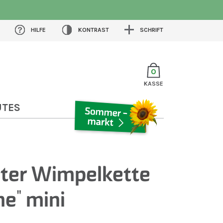
HILFE
KONTRAST
SCHRIFT
0
KASSE
UTES
SOMMERMARKT
ter Wimpelkette
ne" mini