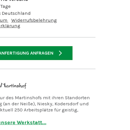
 Tage
:
Deutschland
sum
Widerrufsbelehrung
rklärung
ANFERTIGUNG ANFRAGEN
r des Martinshofs mit ihren Standorten
 (an der Neiße), Niesky, Kodersdorf und
ktuell 250 Arbeitsplätze für geistig,
d mehrfach behinderte Menschen.
nsere Werkstatt...
in der Holzwerkstatt, der Keramikwerkstatt