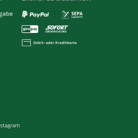
gabe
nstagram