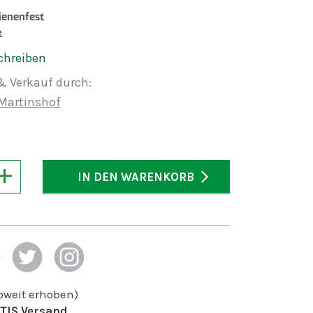
enenfest
t
chreiben
& Verkauf durch:
Martinshof
+
IN DEN WARENKORB
soweit erhoben)
TIS Versand