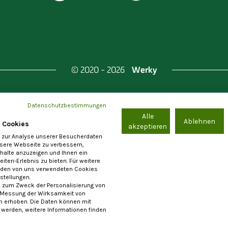
Werky
© 2020 - 2026
Datenschutzbestimmungen
Alle
nd Berlin & Investitionsbank Berlin
Ablehnen
 Cookies
akzeptieren
 zur Analyse unserer Besucherdaten
nsere Webseite zu verbessern,
nhalte anzuzeigen und Ihnen ein
iten-Erlebnis zu bieten. Für weitere
e-Einstellungen
Allgemeine Nutzungsbedingungen
Im
 den von uns verwendeten Cookies
nstellungen.
 zum Zweck der Personalisierung von
 Messung der Wirksamkeit von
erhoben. Die Daten können mit
Die Registrierung als Anbieter von Waren und Leistungen steht ausschließlich
t werden, weitere Informationen finden
rnehmern im Sinne von § 14 BGB zur Verfügung. Ein Vertragsschluss mit Verbrau
im Sinne von § 13 BGB ist ausgeschlossen.