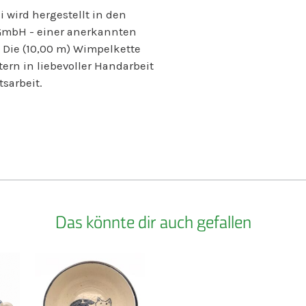
und der Korbf
 wird hergestellt in den
arbeiten in d
gGmbH - einer anerkannten
der freien Wi
 Die (10,00 m) Wimpelkette
Dienstleistun
ern in liebevoller Handarbeit
der Gärtnerei
Wäsche in un
tsarbeit.
Im Berufsbil
vor ihrer Arbe
Menschen auf
erhalten eine
Tätigkeit. Der
Beschäftigten
besonderen P
Das könnte dir auch gefallen