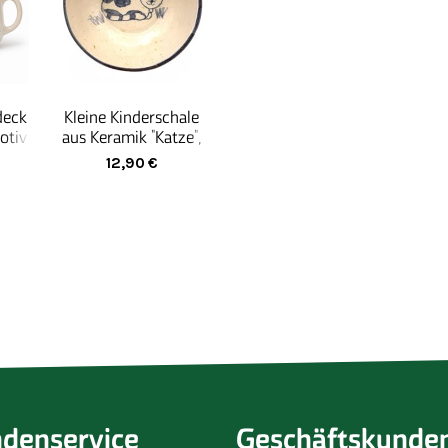
deck
Kleine Kinderschale
otiv
aus Keramik "Katze",
handgemacht
12,90
€
denservice
Geschäftskunde