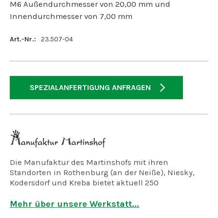
M6 Außendurchmesser von 20,00 mm und
Innendurchmesser von 7,00 mm
Art.-Nr.:
23.507-04
SPEZIALANFERTIGUNG ANFRAGEN
Die Manufaktur des Martinshofs mit ihren
Standorten in Rothenburg (an der Neiße), Niesky,
Kodersdorf und Kreba bietet aktuell 250
Arbeitsplätze für geistig, psychisch und mehrfach
behinderte Menschen.
Mehr über unsere Werkstatt...