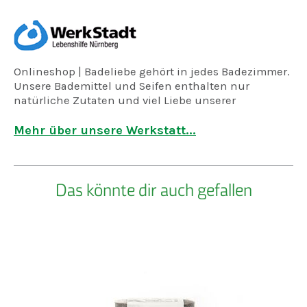
Onlineshop | Badeliebe gehört in jedes Badezimmer.
Unsere Bademittel und Seifen enthalten nur
natürliche Zu­taten und viel Liebe unserer
inklusiven WerkStadt. Alles auch noch waschecht
hand­gemacht. Das kann nur Bade­liebe sein.
Mehr über unsere Werkstatt...
WerkStadt-Werke
Unsere verschiedenen Werke
Das könnte dir auch gefallen
Dazu gehören unter Anderen:
unsere E-Werke, unsere Montage-Werke und unser
Versand- & Lager-Werk
zudem sind in unserem Hause auch:
unser Wäsche-Werk, unsere Aussen-Werke, unser
Küchen- & Mikro-Gastro-Werk
weiter haben wir aber auch in Sachen Bildung