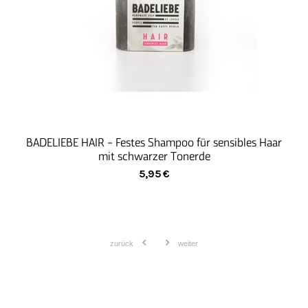
verschiedene Angebote:
unser Bildungs-Werk, unser Zentrum berufliche
Bildung und Arbeit (ZbBA) & das Netzwerk
Zertifikatslehrgang (netZ)
PC-Werk WINWIN
Zwei starke Partner für einen guten Gedanken!
Der WinWin-PC hat seine Wurzeln in der WerkStadt
der Lebenshilfe Nürnberg und im IT-Systemhaus
BADELIEBE HAIR - Festes Shampoo für sensibles Haar
MCM Microcomputermanaging GmbH aus der
mit schwarzer Tonerde
Metropolregion Nürnberg.
5,95
€
Hier verbinden sich Gemeinsinn mit dem Blick nach
vorne. Seit Jahrzehnten stellen beide Unternehmen
unter Beweis, dass sie sich dem Service-Gedanken
verpflichtet fühlen.
zurück
weiter
Die Kunden der WerkStadt sind dabei international
erfolgreich operierende Unternehmen, wie die
HypoVereinsbank, UniCreditGroup und Faber-Castell.