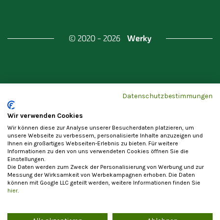
Werky
© 2020 - 2026
Gefördert durch
Land Berlin & Investitionsbank
Datenschutzbestimmungen
Berlin
Wir verwenden Cookies
Wir können diese zur Analyse unserer Besucherdaten platzieren, um
unsere Webseite zu verbessern, personalisierte Inhalte anzuzeigen und
Ihnen ein großartiges Webseiten-Erlebnis zu bieten. Für weitere
Informationen zu den von uns verwendeten Cookies öffnen Sie die
Einstellungen.
Datenschutzerklärung
Cookie-Einstellungen
Die Daten werden zum Zweck der Personalisierung von Werbung und zur
Allgemeine Nutzungsbedingungen
Impressum
Messung der Wirksamkeit von Werbekampagnen erhoben. Die Daten
können mit Google LLC geteilt werden, weitere Informationen finden Sie
Vertrag widerrufen
hier
.