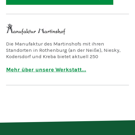
Die Manufaktur des Martinshofs mit ihren
Standorten in Rothenburg (an der Neiße), Niesky,
Kodersdorf und Kreba bietet aktuell 250
Arbeitsplätze für geistig, psychisch und mehrfach
behinderte Menschen.
Mehr über unsere Werkstatt...
Wir fertigen in der Holzwerkstatt, der
Keramikwerkstatt und der Korbflechterei
verschiedene Eigenprodukte, arbeiten in der
Industriemontage für Auftraggeber aus der freien
Wirtschaft, übernehmen im Dienstleistungsbereich
Aufgaben in der Hauswirtschaft, der Gärtnerei und
Landschaftspflege und reinigen Ihre Wäsche in
unserer Wäscherei.