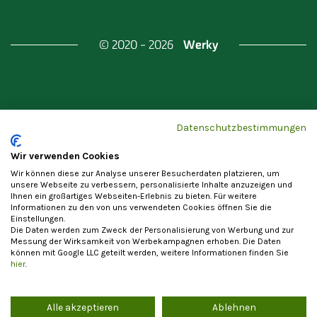
Werky
© 2020 - 2026
Gefördert durch
Land Berlin & Investitionsbank
Datenschutzbestimmungen
Berlin
Wir verwenden Cookies
Wir können diese zur Analyse unserer Besucherdaten platzieren, um
unsere Webseite zu verbessern, personalisierte Inhalte anzuzeigen und
Ihnen ein großartiges Webseiten-Erlebnis zu bieten. Für weitere
Informationen zu den von uns verwendeten Cookies öffnen Sie die
Einstellungen.
Datenschutzerklärung
Cookie-Einstellungen
Die Daten werden zum Zweck der Personalisierung von Werbung und zur
Allgemeine Nutzungsbedingungen
Impressum
Messung der Wirksamkeit von Werbekampagnen erhoben. Die Daten
können mit Google LLC geteilt werden, weitere Informationen finden Sie
Vertrag widerrufen
hier
.
Alle akzeptieren
Ablehnen
Die Registrierung als Anbieter von Waren und Leistungen steht