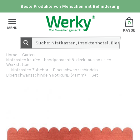
Beste Produkte von Menschen mit Behinderung
0
MENÜ
KASSE
Home
Garten
Nistkasten kaufen – handgemacht & direkt aus sozialen
Werkstätten
Nistkasten Zubehör
Biberschwanzschindeln
Biberschwanzschindeln Rot RUND (41 mm) - 1 Set