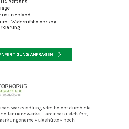
TIS Versand
 Tage
:
Deutschland
sum
Widerrufsbelehrung
rklärung
ANFERTIGUNG ANFRAGEN
sen Werksiedlung wird belebt durch die
oneller Handwerke. Damit setzt sich fort,
emarkungsname «Glashütte» noch
te ist die Glashütte verschwunden, und an