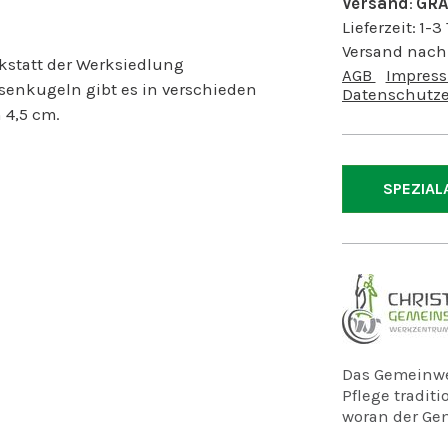
Versand
:
GRA
Lieferzeit:
1-3
Versand nach
kstatt der Werksiedlung
AGB
Impres
osenkugeln gibt es in verschieden
Datenschutze
 4,5 cm.
SPEZIAL
Das Gemeinwe
Pflege traditi
woran der G
erinnert. Heu