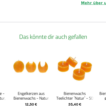
ihre Stelle g
Mehr über u
Handweberei,
Demeter-Bäck
Landwirtschaf
auch sehr spe
Begabungen 
Das könnte dir auch gefallen
Solche Arbei
Interesse von
wohnen, aber
kommen. Was h
erworben wurd
Professionali
e -
Engelkerzen aus
Bienenwachs
Bie
tur,
Bienenwachs - Natur
Teelichter "Natur" - 50
Stück
12,50
€
35,40
€