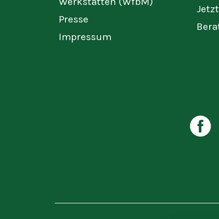
Werkstätten (WfbM)
Jetz
Presse
Bera
Impressum