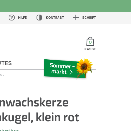
HILFE
KONTRAST
SCHRIFT
0
KASSE
UTES
ot
SOMMERMARKT
enwachskerze
kugel, klein rot