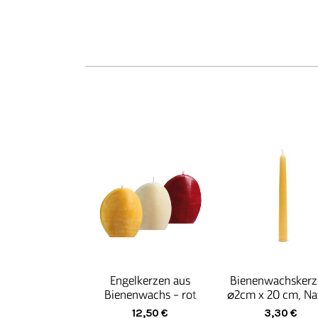
Engelkerzen aus
Bienenwachskerz
Bienenwachs - rot
⌀2cm x 20 cm, Na
handgezogen
12,50
€
3,30
€