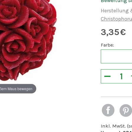
Bewertung s
Herstellung 
Christophor
3,35
€
Farbe:
−
ßern Maus bewegen
Inkl. MwSt. (