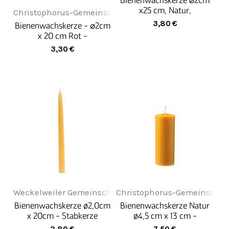
Bienenwachskerze ⌀2cm
x25 cm, Natur,
Christophorus-Gemeinschaft
handgezogen
3,80
€
Bienenwachskerze - ⌀2cm
x 20 cm Rot -
Handgezogen
3,30
€
Weckelweiler Gemeinschaften
Christophorus-Gemeinschaf
Bienenwachskerze ø2,0cm
Bienenwachskerze Natur
x 20cm - Stabkerze
ø4,5 cm x 13 cm -
Stumpenkerze