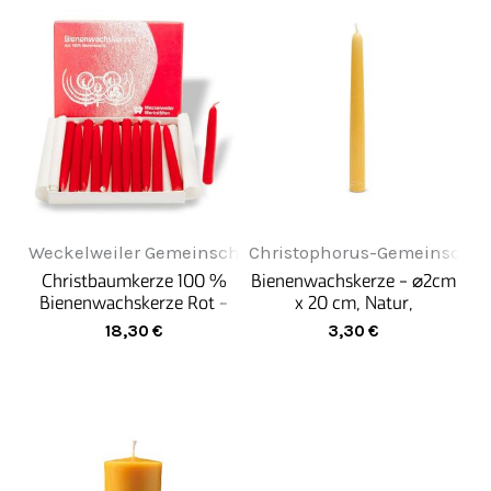
Weckelweiler Gemeinschaften
Christophorus-Gemeinschaf
Christbaumkerze 100 %
Bienenwachskerze - ⌀2cm
Bienenwachskerze Rot -
x 20 cm, Natur,
24 Stück
handgezogen
18,30
€
3,30
€