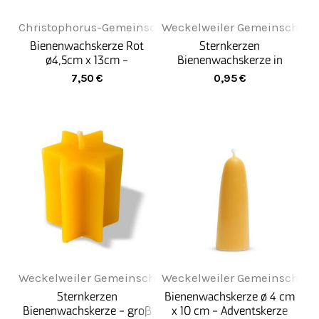
Christophorus-Gemeinschaft
Weckelweiler Gemeinschaft
Bienenwachskerze Rot
Sternkerzen
ø4,5cm x 13cm -
Bienenwachskerze in
Stumpenkerze
Sternform - klein
7,50
€
0,95
€
Bienenwachs
Weckelweiler Gemeinschaften
Weckelweiler Gemeinschaft
Sternkerzen
Bienenwachskerze ø 4 cm
Bienenwachskerze - groß
x 10 cm - Adventskerze