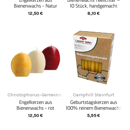
Engelkerzen aus
Bienenwachs Teelichter –
Bienenwachs - Natur
10 Stück, handgemacht
von Weckelweiler
12,50
€
8,10
€
Gemeinschaften
Christophorus-Gemeinschaft
Camphill Steinfurt
Engelkerzen aus
Geburtstagskerzen aus
Bienenwachs - rot
100% reinem Bienenwachs
(24 Stk.)
12,50
€
5,95
€