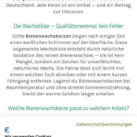
Deutschland. Jede Kerze ist ein Unikat — und ein Beitrag
zur Inklusion.
Die Wachsblüte — Qualitätsmerkmal, kein Fehler
Echte
Bienenwachskerzen
zeigen nach einiger Zeit
einen weißlichen Schimmer auf der Oberfläche. Diese
sogenannte Wachsblüte entsteht durch natürliche
Oxidation des reinen Bienenwachses — sie ist kein
Mangel, sondern ein Zeichen für unverfälschtes,
naturreines Wachs. Die Patina lässt sich leicht mit
einem weichen Tuch abreiben oder mit einem kurzen
Föhngang entfernen. Lagerst du Bienenwachskerzen bei
Raumtemperatur und ohne direkte Sonneneinstrahlung,
bleibt der warme Goldton länger erhalten.
Welche Bienenwachskerze passt zu welchem Anlass?
Je nach Raum und Anlass wirkt eine andere Form am
schönsten.
Stabkerzen
setzen elegante Akzente am
Datenschutzbestimmungen
Esstisch und passen in schmale Kerzenhalter.
Wir verwenden Cookies