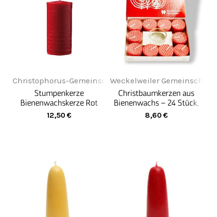
Christophorus-Gemeinschaft
Weckelweiler Gemeinschaft
Stumpenkerze
Christbaumkerzen aus
Bienenwachskerze Rot
Bienenwachs – 24 Stück,
ø6cm x 14cm
Rot
12,50
€
8,60
€