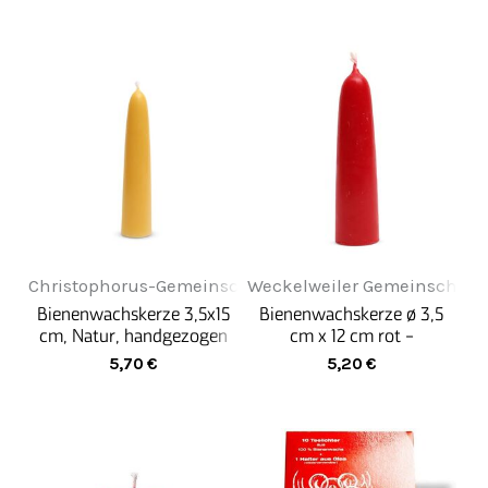
Christophorus-Gemeinschaft
Weckelweiler Gemeinschaft
Bienenwachskerze 3,5x15
Bienenwachskerze ø 3,5
cm, Natur, handgezogen
cm x 12 cm rot -
Adventskerze
5,70
€
5,20
€