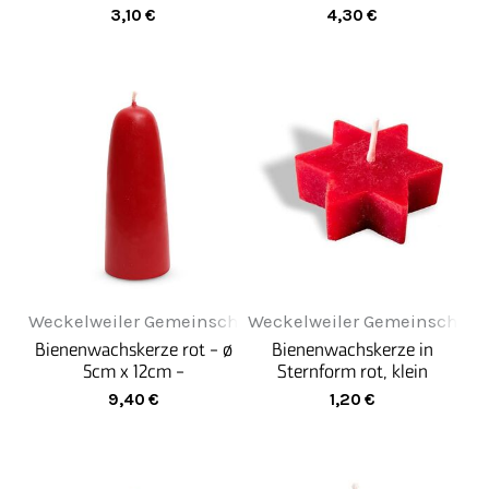
3,10
€
4,30
€
Weckelweiler Gemeinschaften
Weckelweiler Gemeinschaft
Bienenwachskerze rot - ø
Bienenwachskerze in
5cm x 12cm -
Sternform rot, klein
Stumpen-/Adventskerze
9,40
€
1,20
€