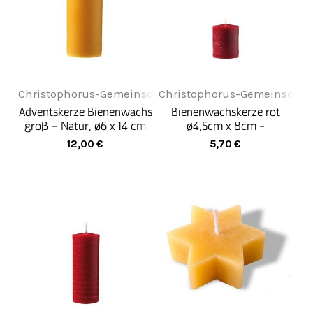
Christophorus-Gemeinschaft
Christophorus-Gemeinschaf
Adventskerze Bienenwachs
Bienenwachskerze rot
groß – Natur, ø6 x 14 cm
ø4,5cm x 8cm -
Stumpenkerze
12,00
€
5,70
€
Bienenwachs