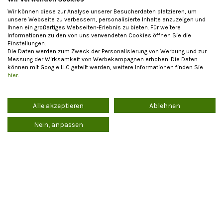
Teelichter aus Bienenwachs
verbreiten viele kleine
Lichtpunkte in Windlichtern und Teelichthaltern — auch
Wir können diese zur Analyse unserer Besucherdaten platzieren, um
unsere Webseite zu verbessern, personalisierte Inhalte anzuzeigen und
ohne Aluhülle erhältlich.
Stumpenkerzen
stehen stabil
Ihnen ein großartiges Webseiten-Erlebnis zu bieten. Für weitere
ohne Halter und brennen besonders lange. Für den
Informationen zu den von uns verwendeten Cookies öffnen Sie die
Advent gibt es
Adventskerzen aus Bienenwachs
für
Einstellungen.
Die Daten werden zum Zweck der Personalisierung von Werbung und zur
den Kranz, für den Weihnachtsbaum traditionelle
Messung der Wirksamkeit von Werbekampagnen erhoben. Die Daten
Christbaumkerzen aus 100 % Bienenwachs
.
können mit Google LLC geteilt werden, weitere Informationen finden Sie
Altarkerzen
und
Engelskerzen
runden das Sortiment
hier
.
für kirchliche und anthroposophische Anlässe ab.
Alle akzeptieren
Ablehnen
Wie lange brennen Bienenwachskerzen?
Die Brenndauer hängt von Größe und Form ab. Eine
Nein, anpassen
kleine Stabkerze (ø 1,3 cm, 12 cm Höhe) brennt etwa 2–3
Stunden. Eine mittlere Stabkerze (ø 2,0 cm, 20 cm) rund
5–6 Stunden. Stumpenkerzen erreichen je nach
Durchmesser 20 bis 40 Stunden Brenndauer. Für ein
ruhiges Abbrennen: Docht vor dem Anzünden auf ca. 8
mm kürzen, windgeschützten Platz wählen, Kerze
senkrecht stellen.
Mehr Inspiration findest du in unserem Ratgeber: