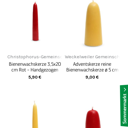
Christophorus-Gemeinschaft
Weckelweiler Gemeinschaft
Bienenwachskerze 3,5x20
Adventskerze reine
cm Rot - Handgezogen
Bienenwachskerze ø 5 cm
x 12 cm - Natur
5,90
€
9,00
€