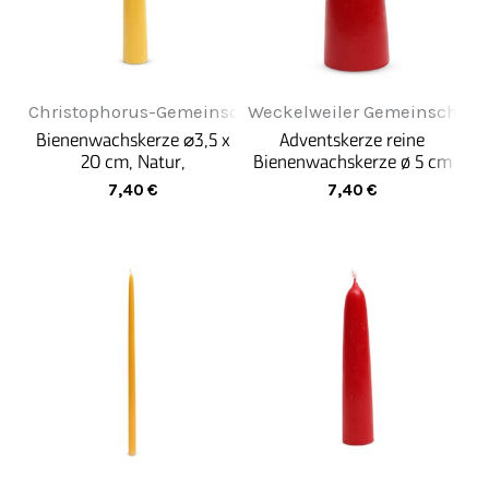
Christophorus-Gemeinschaft
Weckelweiler Gemeinschaft
Bienenwachskerze ⌀3,5 x
Adventskerze reine
20 cm, Natur,
Bienenwachskerze ø 5 cm
handgezogen
x 10 cm rot
7,40
€
7,40
€