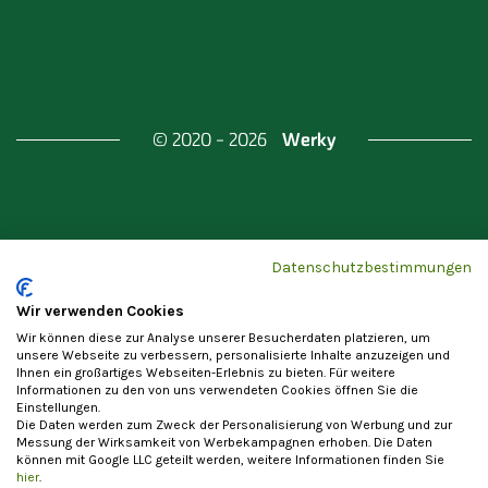
Werky
© 2020 - 2026
Gefördert durch
Land Berlin & Investitionsbank
Datenschutzbestimmungen
Berlin
Wir verwenden Cookies
Wir können diese zur Analyse unserer Besucherdaten platzieren, um
unsere Webseite zu verbessern, personalisierte Inhalte anzuzeigen und
Ihnen ein großartiges Webseiten-Erlebnis zu bieten. Für weitere
Informationen zu den von uns verwendeten Cookies öffnen Sie die
Einstellungen.
Datenschutzerklärung
Cookie-Einstellungen
Die Daten werden zum Zweck der Personalisierung von Werbung und zur
Allgemeine Nutzungsbedingungen
Impressum
Messung der Wirksamkeit von Werbekampagnen erhoben. Die Daten
können mit Google LLC geteilt werden, weitere Informationen finden Sie
Vertrag widerrufen
hier
.