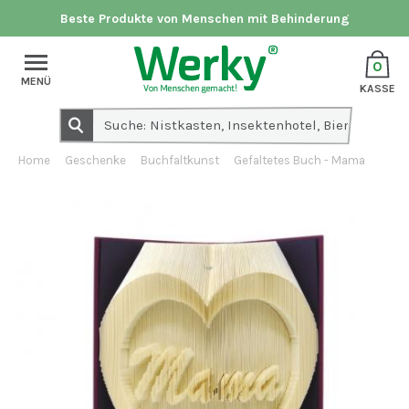
Beste Produkte von Menschen mit Behinderung
0
MENÜ
KASSE
Home
Geschenke
Buchfaltkunst
Gefaltetes Buch - Mama