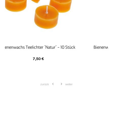
Aufträge fachgerecht ausführt.
Bienenwachs Teelichter – 10 Stück, handgemacht von
Weckelweiler Gemeinschaften
8,10
€
zurück
weiter