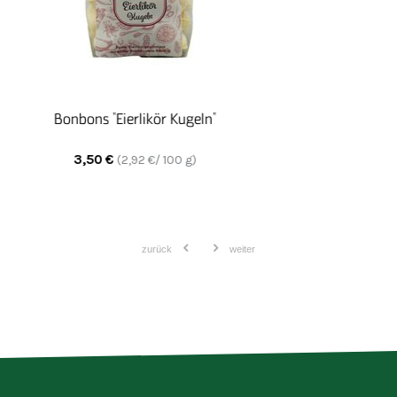
zusammengestellt und versandfertig verpackt.
In unserer Schreinerei produzieren seit vielen
Jahren über 80 Menschen mit Behinderung
hochwertige Spielwaren und exklusive
Wohnaccessoires der eigenen Designmarke side by
side.
Bonbon "American Cola"
3,50
€
(
2,92
€/ 100 g)
zurück
weiter