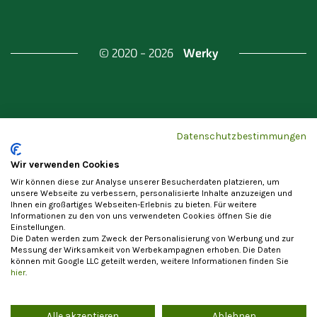
Werky
© 2020 - 2026
Gefördert durch
Land Berlin & Investitionsbank
Datenschutzbestimmungen
Berlin
Wir verwenden Cookies
Wir können diese zur Analyse unserer Besucherdaten platzieren, um
unsere Webseite zu verbessern, personalisierte Inhalte anzuzeigen und
Ihnen ein großartiges Webseiten-Erlebnis zu bieten. Für weitere
Informationen zu den von uns verwendeten Cookies öffnen Sie die
Einstellungen.
Datenschutzerklärung
Cookie-Einstellungen
Die Daten werden zum Zweck der Personalisierung von Werbung und zur
Allgemeine Nutzungsbedingungen
Impressum
Messung der Wirksamkeit von Werbekampagnen erhoben. Die Daten
können mit Google LLC geteilt werden, weitere Informationen finden Sie
Vertrag widerrufen
hier
.
Alle akzeptieren
Ablehnen
Die Registrierung als Anbieter von Waren und Leistungen steht