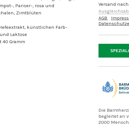
Versand nach
mpot-, Pariser-, rosa und
Ausgleichsa
chalen, Zimtblüten
AGB
Impres
Datenschutze
Hefeextrakt, künstlichen Farb-
 und Laktose
lt 40 Gramm
SPEZIAL
Die Barmherz
begleitet an 
2000 Mensche
Standorte sin