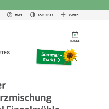
HILFE
KONTRAST
SCHRIFT
0
KASSE
UTES
SOMMERMARKT
er
rzmischung