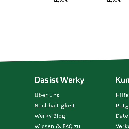
12,50
€
12,50
€
Das ist Werky
Kun
Über Uns
Hilf
Nachhaltigkeit
Ratg
Werky Blog
Date
Wissen & FAQ zu
Verk