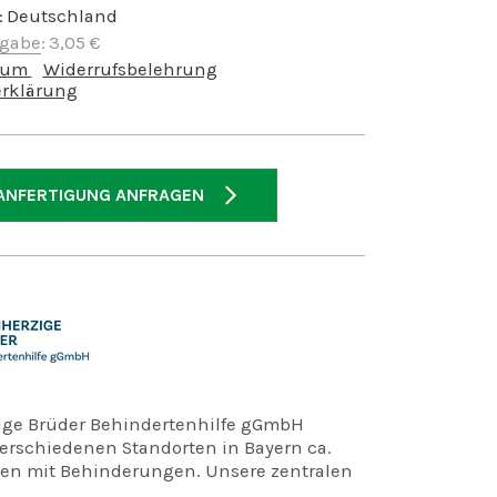
:
Deutschland
bgabe
:
3,05
€
sum
Widerrufsbelehrung
rklärung
ANFERTIGUNG ANFRAGEN
ige Brüder Behindertenhilfe gGmbH
verschiedenen Standorten in Bayern ca.
n mit Behinderungen. Unsere zentralen
d: Algasing, Gremsdorf, Malseneck,