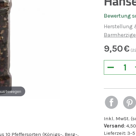
Hänse
Bewertung s
Herstellung 
Barmherzige
9,50
€
(
2
−
aus bewegen
Inkl. MwSt. (
Versand
:
4,50
Lieferzeit:
3-5
 10 Pfeffersorten (Königs-, Berg-,