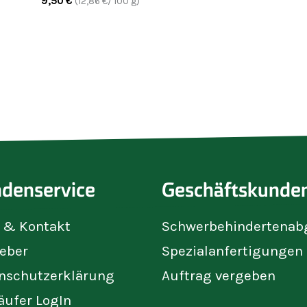
9,50
€
(
12,86
€/ 100 g)
denservice
Geschäftskunde
e & Kontakt
Schwerbehindertenab
eber
Spezialanfertigungen
nschutzerklärung
Auftrag vergeben
äufer LogIn