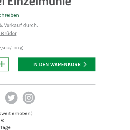
l Einzelmühle
chreiben
& Verkauf durch:
 Brüder
2,50
€/ 100 g)
+
IN DEN WARENKORB
soweit erhoben)
€
 Tage