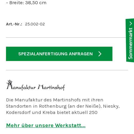
- Breite: 38,50 cm
Art.-Nr.:
25.002-02
SPEZIALANFERTIGUNG ANFRAGEN
Die Manufaktur des Martinshofs mit ihren
Standorten in Rothenburg (an der Neiße), Niesky,
Kodersdorf und Kreba bietet aktuell 250
Arbeitsplätze für geistig, psychisch und mehrfach
behinderte Menschen.
Mehr über unsere Werkstatt...