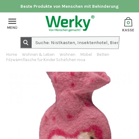
Beste Produkte von Menschen mit Behinderung
0
MENÜ
KASSE
Home
Wohnen & Leben
Wohnen
Möbel
Betten
Filzwärmflasche für Kinder Schäfchen rosa