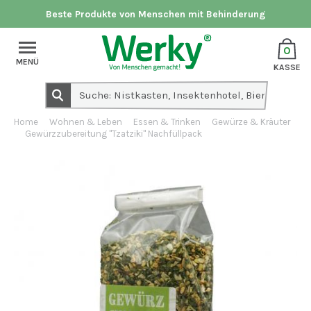
Beste Produkte von Menschen mit Behinderung
0
MENÜ
KASSE
Home
Wohnen & Leben
Essen & Trinken
Gewürze & Kräuter
Gewürzzubereitung "Tzatziki" Nachfüllpack