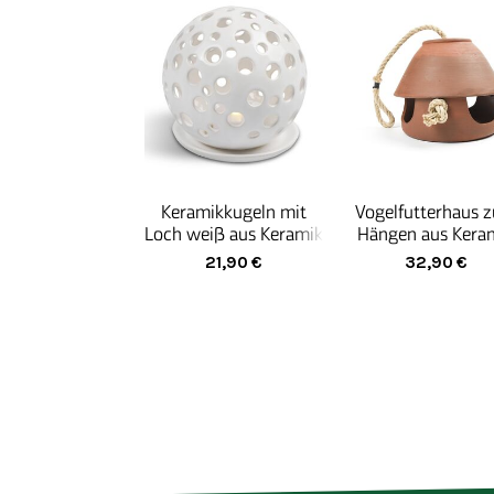
Keramikkugeln mit
Vogelfutterhaus 
Loch weiß aus Keramik
Hängen aus Kera
für Teelichter, 2-Loch-
21,90
€
32,90
€
Muster