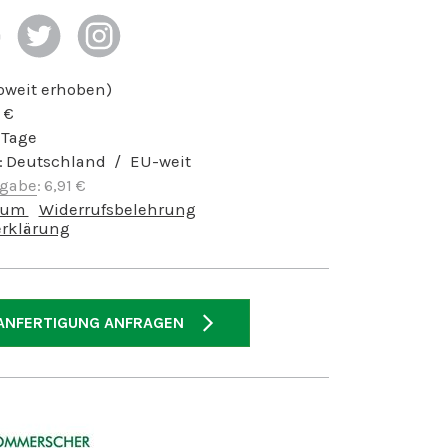
soweit erhoben)
€
 Tage
:
Deutschland
EU-weit
bgabe
:
6,91
€
sum
Widerrufsbelehrung
rklärung
ANFERTIGUNG ANFRAGEN