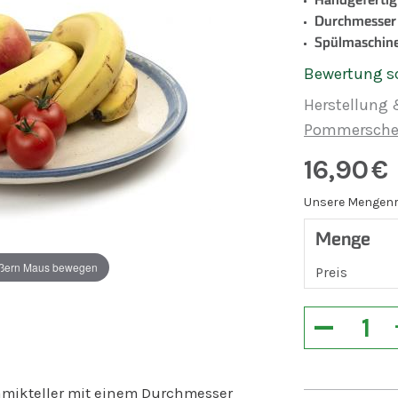
Durchmesser
Spülmaschine
Bewertung s
Herstellung 
Pommerscher 
16,90
€
Unsere Mengenr
Menge
ßern Maus bewegen
Preis
−
amikteller mit einem Durchmesser