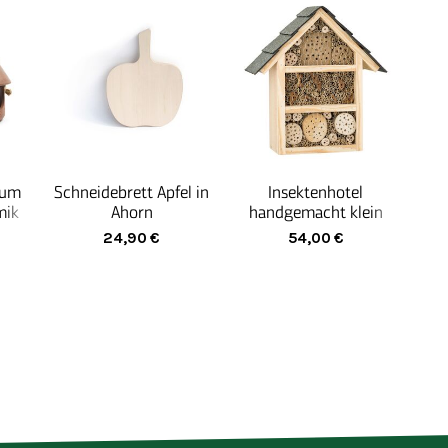
zum
Schneidebrett Apfel in
Insektenhotel
mik
Ahorn
handgemacht klein
24,90
€
54,00
€
wit