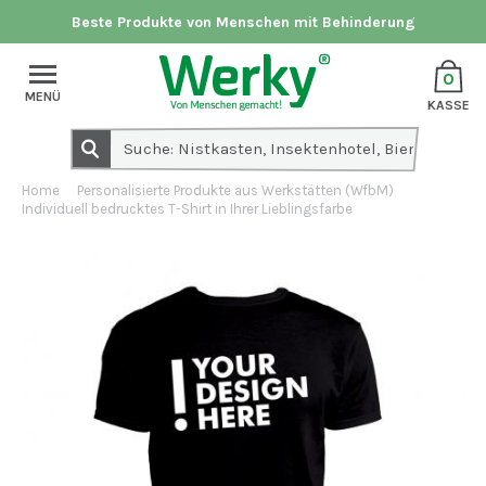
Beste Produkte von Menschen mit Behinderung
0
MENÜ
KASSE
Home
Personalisierte Produkte aus Werkstätten (WfbM)
Individuell bedrucktes T-Shirt in Ihrer Lieblingsfarbe