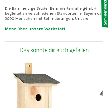
Die Barmherzige Brüder Behindertenhilfe gGmbH
begleitet an verschiedenen Standorten in Bayern ca.
2000 Menschen mit Behinderungen. Unsere
zentralen Standorte sind: Algasing, Gremsdorf,
Malseneck, Reichenbach und Straubing.
Mehr über unsere Werkstatt...
Das könnte dir auch gefallen