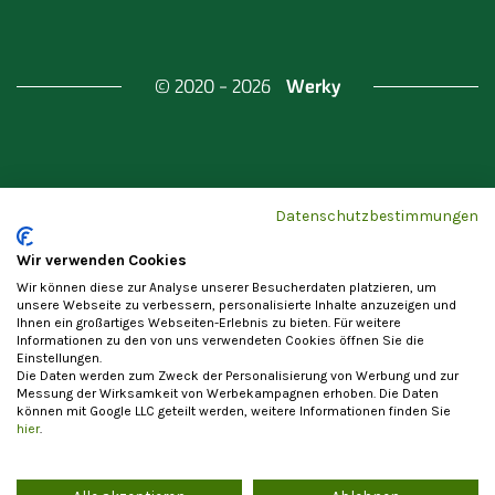
Werky
© 2020 - 2026
Gefördert durch
Land Berlin & Investitionsbank
Datenschutzbestimmungen
Berlin
Wir verwenden Cookies
Wir können diese zur Analyse unserer Besucherdaten platzieren, um
unsere Webseite zu verbessern, personalisierte Inhalte anzuzeigen und
Ihnen ein großartiges Webseiten-Erlebnis zu bieten. Für weitere
Informationen zu den von uns verwendeten Cookies öffnen Sie die
Einstellungen.
Datenschutzerklärung
Cookie-Einstellungen
Die Daten werden zum Zweck der Personalisierung von Werbung und zur
Allgemeine Nutzungsbedingungen
Impressum
Messung der Wirksamkeit von Werbekampagnen erhoben. Die Daten
können mit Google LLC geteilt werden, weitere Informationen finden Sie
Vertrag widerrufen
hier
.