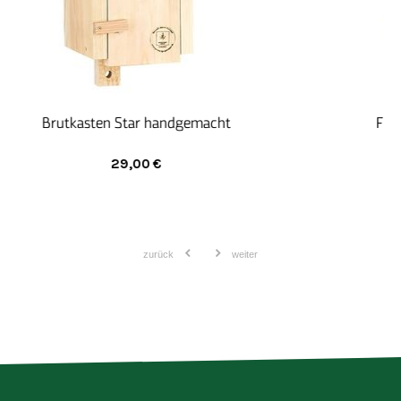
Futterhaus für Vögel groß handgemacht
32,00
€
zurück
weiter