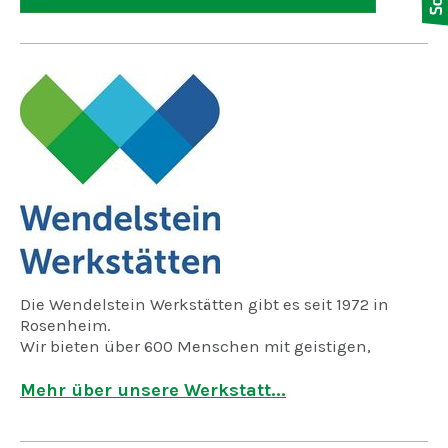
Die Wendelstein Werkstätten gibt es seit 1972 in
Rosenheim.
Wir bieten über 600 Menschen mit geistigen,
psychischen oder körperlichen Behinderungen
Arbeitsplätze und ein soziales Umfeld in den
Mehr über unsere Werkstatt...
verschiedensten Arbeitsbereichen.