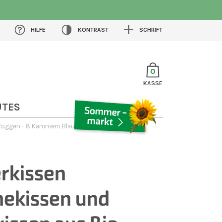
HILFE
KONTRAST
SCHRIFT
0
KASSE
UTES
-Roggen - 8 Kammern Blau
SOMMERMARKT
rkissen
ekissen und