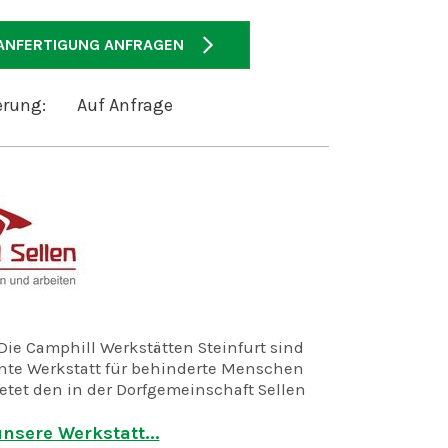
ANFERTIGUNG ANFRAGEN
erung:
Auf Anfrage
Die Camphill Werkstätten Steinfurt sind
nte Werkstatt für behinderte Menschen
ietet den in der Dorfgemeinschaft Sellen
schen mit Unterstützungsbedarf sowie
schen aus der näheren Umgebung von
nsere Werkstatt...