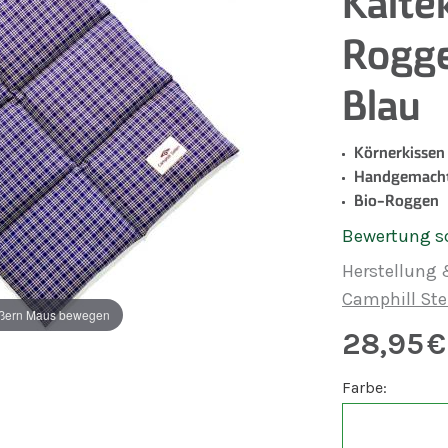
Kälte
Rogg
Blau
Körnerkissen
Handgemach
Bio-Roggen
Bewertung s
Herstellung 
Camphill Ste
ßern Maus bewegen
28,95
€
Farbe: