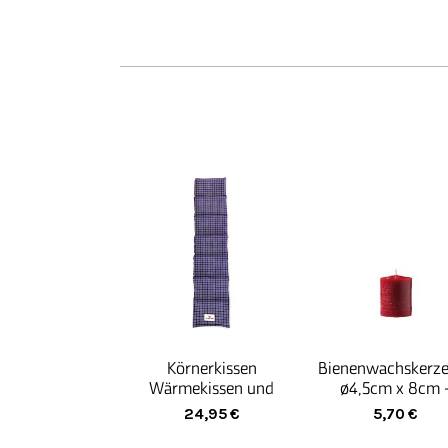
Körnerkissen
Bienenwachskerze
Wärmekissen und
ø4,5cm x 8cm 
Kältekissen aus Bio-
Stumpenkerze
24,95
€
5,70
€
Roggen - Körnerkissen
Bienenwachs