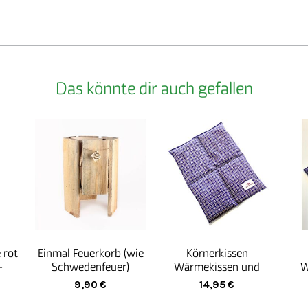
Steinfurt eine
Grundlage der
Verbundenheit
Die Produktio
ganzheitlich
immer eine H
Das könnte dir auch gefallen
Mit kreative
entstehen Pro
Menschen die 
 rot
Einmal Feuerkorb (wie
Körnerkissen
-
Schwedenfeuer)
Wärmekissen und
W
Kältekissen aus Bio-
Kä
9,90
€
14,95
€
Roggen - 4 Kammern
Ro