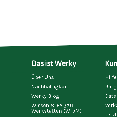
7 Kammern Blau
Das ist Werky
Kun
Über Uns
Hilf
Nachhaltigkeit
Ratg
Werky Blog
Date
Wissen & FAQ zu
Verk
Werkstätten (WfbM)
Jetz