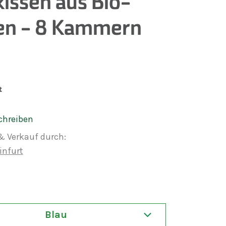
kissen aus Bio-
en - 8 Kammern
t
chreiben
& Verkauf durch:
infurt
Blau