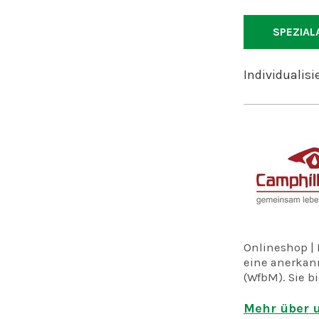
SPEZIAL
Individualisi
Onlineshop | 
eine anerkan
(WfbM). Sie b
lebenden Men
einigen Men
Mehr über u