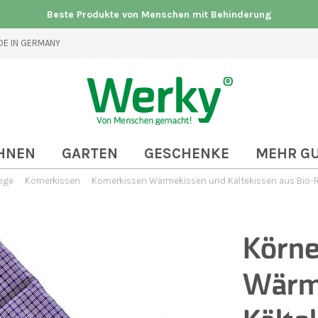
Beste Produkte von Menschen mit Behinderung
E IN GERMANY
HNEN
GARTEN
GESCHENKE
MEHR G
ege
Körnerkissen
Körnerkissen Wärmekissen und Kältekissen aus Bio
Körne
Wärm