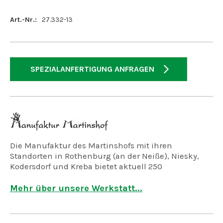
Art.-Nr.:
27.332-13
SPEZIALANFERTIGUNG ANFRAGEN
Die Manufaktur des Martinshofs mit ihren
Standorten in Rothenburg (an der Neiße), Niesky,
Kodersdorf und Kreba bietet aktuell 250
Arbeitsplätze für geistig, psychisch und mehrfach
behinderte Menschen.
Mehr über unsere Werkstatt...
Wir fertigen in der Holzwerkstatt, der
Keramikwerkstatt und der Korbflechterei