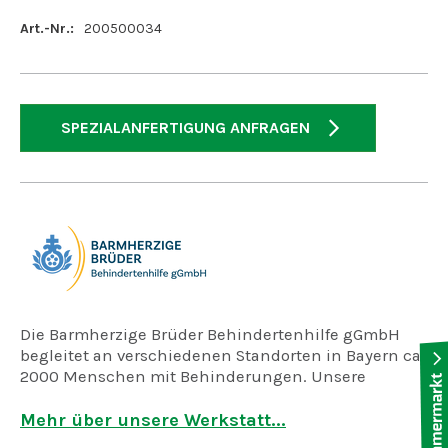
Art.-Nr.:
200500034
SPEZIALANFERTIGUNG ANFRAGEN
Die Barmherzige Brüder Behindertenhilfe gGmbH
begleitet an verschiedenen Standorten in Bayern ca.
2000 Menschen mit Behinderungen. Unsere
zentralen Standorte sind: Algasing, Gremsdorf,
Malseneck, Reichenbach und Straubing.
Mehr über unsere Werkstatt...