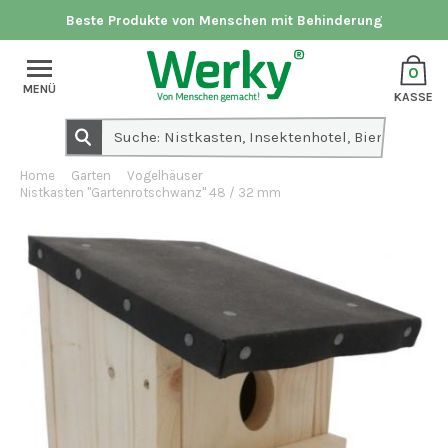
Beste Produkte von Menschen mit Behinderung
0
MENÜ
KASSE
Home
Garten
Vogelhäuser
Nistkasten "Gartenrotschwanz" 48 / 32 mm