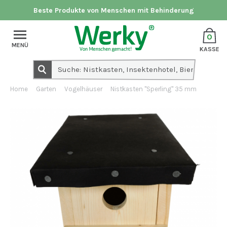
Beste Produkte von Menschen mit Behinderung
0
MENÜ
KASSE
Home
Garten
Vogelhäuser
Nistkasten "Sperling" 35 mm