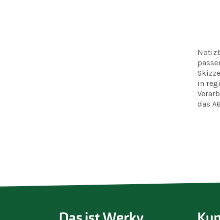
Notizb
passen
Skizze
in reg
Verarb
das A6
Das ist Werky
Kun