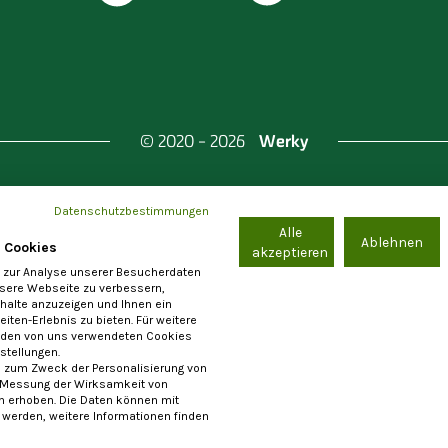
Werky
© 2020 - 2026
Datenschutzbestimmungen
Alle
nd Berlin & Investitionsbank Berlin
Ablehnen
 Cookies
akzeptieren
 zur Analyse unserer Besucherdaten
nsere Webseite zu verbessern,
nhalte anzuzeigen und Ihnen ein
iten-Erlebnis zu bieten. Für weitere
e-Einstellungen
Allgemeine Nutzungsbedingungen
Im
 den von uns verwendeten Cookies
nstellungen.
 zum Zweck der Personalisierung von
 Messung der Wirksamkeit von
erhoben. Die Daten können mit
Die Registrierung als Anbieter von Waren und Leistungen steht ausschließlich
t werden, weitere Informationen finden
rnehmern im Sinne von § 14 BGB zur Verfügung. Ein Vertragsschluss mit Verbrau
im Sinne von § 13 BGB ist ausgeschlossen.