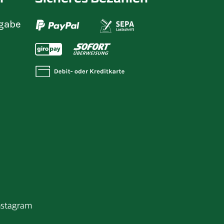
gabe
nstagram