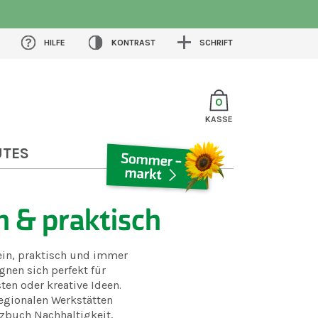
HILFE
KONTRAST
SCHRIFT
0
KASSE
UTES
SOMMERMARKT
n & praktisch
ein, praktisch und immer
ignen sich perfekt für
ten oder kreative Ideen.
regionalen Werkstätten
izbuch Nachhaltigkeit,