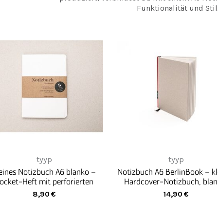
Funktionalität und Stil
tyyp
tyyp
eines Notizbuch A6 blanko –
Notizbuch A6 BerlinBook – kl
ocket-Heft mit perforierten
Hardcover-Notizbuch, blan
Seiten, Made in Germany
perforiert, Made in Germa
8,90
€
14,90
€