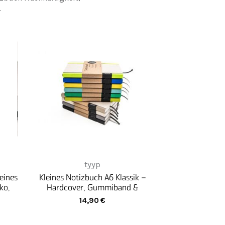
.
tyyp
eines
Kleines Notizbuch A6 Klassik –
ko,
Hardcover, Gummiband &
ny
Lesebändchen, Made in Germany
14,90
€