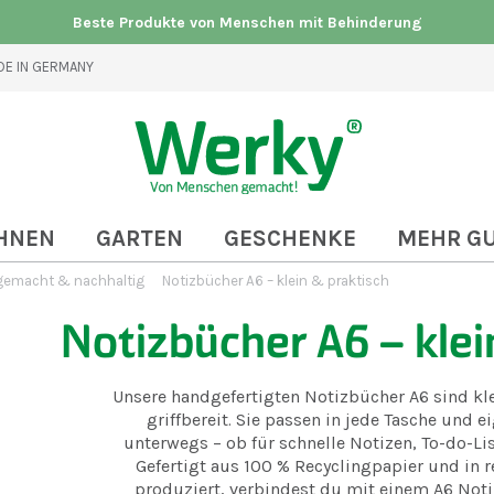
Beste Produkte von Menschen mit Behinderung
E IN GERMANY
HNEN
GARTEN
GESCHENKE
MEHR G
gemacht & nachhaltig
Notizbücher A6 – klein & praktisch
Notizbücher A6 – klei
Unsere handgefertigten Notizbücher A6 sind kl
griffbereit. Sie passen in jede Tasche und e
unterwegs – ob für schnelle Notizen, To-do-Lis
Gefertigt aus 100 % Recyclingpapier und in 
produziert, verbindest du mit einem A6 Not