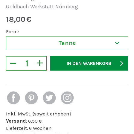
Goldbach Werkstatt Nürnberg
18,00
€
Form:
Tanne
−
+
IN DEN WARENKORB
Inkl. MwSt. (soweit erhoben)
Versand
:
6,50
€
Lieferzeit:
6 Wochen