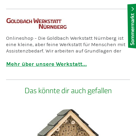
Onlineshop - Die Goldbach Werkstatt Nürnberg ist
eine kleine, aber feine Werkstatt für Menschen mit
Assistenzbedarf. Wir arbeiten auf Grundlagen der
Anthroposophie . Unsere Stärke liegt im
traditionellen Handwerk. In den Bereichen
Mehr über unsere Werkstatt...
Holzwerkstatt, Schneiderei, Töpferei und Weberei
arbeiten 50 Menschen Hand in Hand. Hier enstehen
Frühstücksbrettchen, Taschen, Keramiken,
Das könnte dir auch gefallen
Sitzkissen, Geschirrtücher, Teppiche und vieles
mehr. Eine Fahrradwerkstatt rundet unser Angebot
ab.