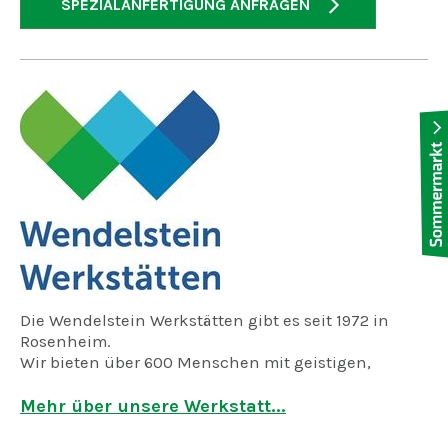
SPEZIALANFERTIGUNG ANFRAGEN
Die Wendelstein Werkstätten gibt es seit 1972 in
Rosenheim.
Wir bieten über 600 Menschen mit geistigen,
psychischen oder körperlichen Behinderungen
Arbeitsplätze und ein soziales Umfeld in den
Mehr über unsere Werkstatt...
verschiedensten Arbeitsbereichen.