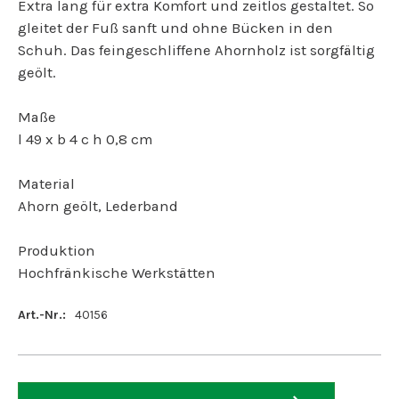
Extra lang für extra Komfort und zeitlos gestaltet. So
gleitet der Fuß sanft und ohne Bücken in den
Schuh. Das feingeschliffene Ahornholz ist sorgfältig
geölt.
Maße
l 49 x b 4 c h 0,8 cm
Material
Ahorn geölt, Lederband
Produktion
Hochfränkische Werkstätten
Art.-Nr.:
40156